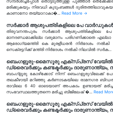
സന്ദർശിച്ചപ്പോൾ തൊട്ടടുത്തുള്ള പൂഞ്ഞാർ തെക്കേക
മരിക്കുകയും നിരവധി കുടുംബങ്ങൾ ദുരിതത്തിലാവുകയ
കാണാനോ തയ്യാറാകാ�...
Read More →
സർക്കാർ ആശുപത്രികളിലെ പേ വാർഡുകൾ ലഭി
തിരുവനന്തപുരം സർക്കാർ ആശുപത്രികളിലെ 
മാനദണ്ഡമാക്കില്ല വരുമാനം പരിഗണിക്കാതെ എല്ല
ആരോഗ്യമന്ത്രി കെ മുരളീധരൻ നിർദേശം നൽകി ഇത
സെക്രട്ടറിക്ക് മന്ത്രി നിർദേശം നൽകി നിലവിൽ സർക...
ബെംഗളൂരു-മൈസൂരു എക്സ്പ്രസ് വേയിൽ 
ഡ്രൈവർക്കും കണ്ടക്ടർക്കും ദാരുണാന്ത്യം, നി
ബാംഗ്ളൂരു കോഴിക്കോട് നിന്ന് ബെംഗളൂരുവിലേക്ക്
തലകീഴായി മറിഞ്ഞു കർണാടകയിലെ രാമനഗര ബിഡതിക്
രാവിലെ 6 40 ഓടെയാണ് അപകടം ഉണ്ടായത് മരിച്ചവര
സംഭവസ്ഥലത്തുതന്നെ മരിച്ചു ബിജിലേഷ് �...
Read Mor
ബെംഗളൂരു-മൈസൂരു എക്സ്പ്രസ് വേയിൽ 
ഡ്രൈവർക്കും കണ്ടക്ടർക്കും ദാരുണാന്ത്യം, നി