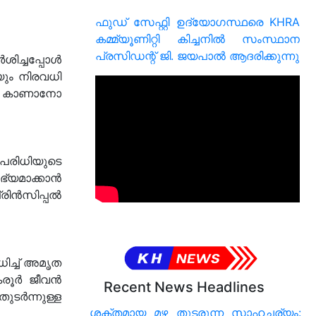
ഫുഡ് സേഫ്റ്റി ഉദ്യോഗസ്ഥരെ KHRA
കമ്മ്യൂണിറ്റി കിച്ചനിൽ സംസ്ഥാന
പ്രസിഡന്റ് ജി. ജയപാൽ ആദരിക്കുന്നു
ശിച്ചപ്പോൾ
യും നിരവധി
ിൽ കാണാനോ
രിധിയുടെ
്യമാക്കാൻ
രിൻസിപ്പൽ
ിച്ച് അമൃത
 കരൂർ ജീവൻ
Recent News Headlines
ുടർന്നുള്ള
ശക്തമായ മഴ തുടരുന്ന സാഹചര്യം: