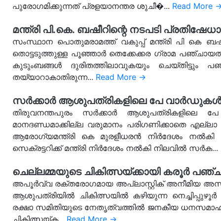
പുരോഗമിക്കുന്നത് പ്രളയാനന്തര ശുചീ�...
Read More 
മന്ത്രി പി.കെ. ബഷീറിന്റെ നടപടി പ്രതിഷേധ
സംസ്ഥാന പൊതുമരാമത്ത് വകുപ്പ് മന്ത്രി പി കെ ബഷ
തൊട്ടടുത്തുള്ള പൂഞ്ഞാർ തെക്കേക്കര ഗ്രാമ പഞ്ചായത
കുടുംബങ്ങൾ ദുരിതത്തിലാവുകയും ചെയ്തിട്ടും
തയ്യാറാകാതിരുന്ന...
Read More →
സർക്കാർ ആശുപത്രികളിലെ പേ വാർഡുകൾ ലഭി
തിരുവനന്തപുരം സർക്കാർ ആശുപത്രികളിലെ 
മാനദണ്ഡമാക്കില്ല വരുമാനം പരിഗണിക്കാതെ എല്ല
ആരോഗ്യമന്ത്രി കെ മുരളീധരൻ നിർദേശം നൽകി ഇത
സെക്രട്ടറിക്ക് മന്ത്രി നിർദേശം നൽകി നിലവിൽ സർക...
ചെല്ലമ്മയുടെ ചികിത്സയ്ക്കായി കരൂർ
അപൂർവ്വ രക്തരോഗമായ അപ്ലാസ്റ്റിക് അനീമിയ അസ്ഥ
ആശുപത്രിയിൽ ചികിത്സയിൽ കഴിയുന്ന നെച്ചിപ്പുഴൂർ 
രക്ഷാ സമിതിയുടെ നേതൃത്വത്തിൽ ജനകീയ ധനസമാഹരണം 
ചികിത്സയ്ക...
Read More →