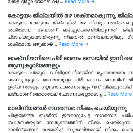
മക്കള് റ്റിറ്റോ ജോർജ് റ�...
Read More →
കോട്ടയം ജില്ലയിൽ മഴ ശക്തമാകുന്നു, ജില്ല
കോട്ടയം കോട്ടയം ജില്ലയിൽ മഴ വീണ്ടും ശക്തമാകുന്
ശക്തമായ മഴയാണ് ലഭിച്ചുകൊണ്ടിരിക്കുന്നത് 
പ്രാപിക്കുകയായിരുന്നു നിലവിൽ മണിമലയാറ്റിലും മീ
ശക്തമായ ഒഴുക്കാ�...
Read More →
ഓക്‌സിജനിലെ പ്രീ ഓണം സെയില്‍ ഇനി രണ്ട
ആനുകൂല്യങ്ങളും
കോട്ടയം പ്രമുഖ ഡിജിറ്റല് റീട്ടെയില് ശൃംഖലയായ 
ഓഫറുകളുടെ ഭാഗമായുള്ള പ്രീ ഓണം സെയില് തിങ്
ഉത്പന്നങ്ങളും ഗൃഹോപകരണങ്ങളും വന് വിലക്കുറവില്
ലഭ്യമാണ് മൊബൈല് ഫോണുകളോടൊപ്പ...
Read More
മാലിന്യങ്ങൾ നഗരസഭ നീക്കം ചെയ്യുന്നു
പ്രളയത്തെ തുടർന്ന് ഈരാറ്റുപേട്ട നഗരസഭ പരി
നഗരസഭയുടെ നേതൃത്വത്തിൽ നീക്കം ചെയ്യുന്ന 
മാലിന്യങ്ങൾ ശേഖരിച്ച് സുരക്ഷിതമായി നീക്കം ച