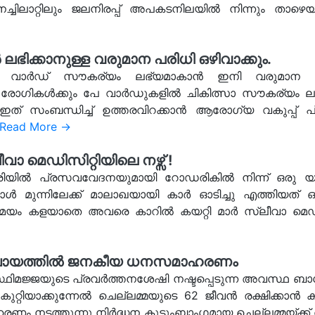
നച്ചിലാറ്റിലും ജലനിരപ്പ് അപകടനിലയിൽ നിന്നും താഴെയ
ക്കാനുള്ള വരുമാന പരിധി ഒഴിവാക്കും.
പേ വാർഡ് സൗകര്യം ലഭ്യമാകാൻ ഇനി വരുമാന പ
ാ രോഗികൾക്കും പേ വാർഡുകളിൽ ചികിത്സാ സൗകര്യം ലഭ
് സംബന്ധിച്ച് ഉത്തരവിറക്കാൻ ആരോഗ്യ വകുപ്പ് പ്
Read More →
ീവാ മെഡിസിറ്റിയിലെ നഴ്സ് !
 രാത്രിയിൽ പ്രസവവേദനയുമായി റോഡരികിൽ നിന്ന് ഒരു
ോൾ മുന്നിലേക്ക് മാലാഖയായി കാർ ഓടിച്ചു എത്തിയത് 
ം സമയം കളയാതെ അവരെ കാറിൽ കയറ്റി മാർ സ്ലീവാ മെഡ
 പഞ്ചായത്തിൽ ജനകീയ ധനസമാഹരണം
ിമജ്ജയുടെ പ്രവർത്തനശേഷി നഷ്ടപ്പെടുന്ന അവസ്ഥ ബാധ
കുറ്റിയാക്കുന്നേൽ ചെല്ലമ്മയുടെ 62 ജീവൻ രക്ഷിക്കാൻ
നടത്തുന്നു നിർദ്ധന കുടുംബാംഗമായ ചെല്ലമ്മയ്ക്ക് ത