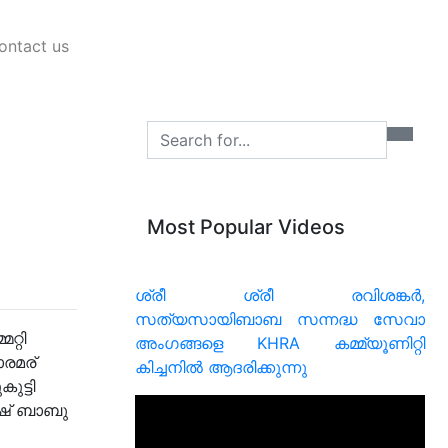
ontact us
Search
Most Popular Videos
ശ്രീ ശ്രീ രവിശങ്കർ,
സത്യസായിബാബ സന്നദ്ധ സേവാ
്റി
അംഗങ്ങളെ KHRA കമ്മ്യൂണിറ്റി
ാരമര്
കിച്ചനിൽ ആദരിക്കുന്നു
ട്ടി
േഷ് ബാബു