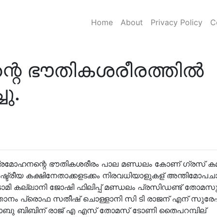
Home
About
Privacy Policy
C
റെ ഭൗതികശരീരത്തില്‍
ചു.
്ദ്രമോഹനന്റെ ഭൗതികശരീരം പാല മണ്ഡലം കോണ് ഗ്രസ് കമ്മറ
ാഷ്ട്രീയ കക്ഷിനേതാക്കളടക്കം നിരവധിയാളുകള് അന്തിമോപച
ോമി കല്ലാനി ജോഷി ഫിലിപ്പ് മണ്ഡലം പ്രസിഡണ്ട് തോമസുകു
നത്താനം പ്രൊഫ സതീഷ് ചൊള്ളാനി സി ടി രാജന് എന് സുര
സാബു ബിബിന് രാജ് എ എസ് തോമസ് ടോണി തൈപറമ്പില്