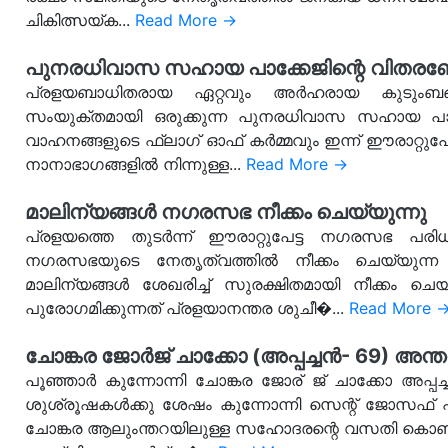
ചികിത്സയ്ക...
Read More →
പുനരധിവാസ സഹായ പാക്കേജിന്റെ വിതര
പ്രളയബാധിതരായ ഏറ്റവും അർഹരായ കുടുംബങ്ങൾ
സംയുക്തമായി ഒരുക്കുന്ന പുനരധിവാസ സഹായ പാ
വാഹനങ്ങളുടെ ഫ്ലാഗ് ഓഫ് കർമ്മവും ഇന്ന് ഈരാറ്റുപേട്
നാനാഭാഗങ്ങളിൽ നിന്നുള്ള...
Read More →
മാലിന്യങ്ങൾ നഗരസഭ നീക്കം ചെയ്യുന്നു
പ്രളയത്തെ തുടർന്ന് ഈരാറ്റുപേട്ട നഗരസഭ പരി
നഗരസഭയുടെ നേതൃത്വത്തിൽ നീക്കം ചെയ്യുന്ന 
മാലിന്യങ്ങൾ ശേഖരിച്ച് സുരക്ഷിതമായി നീക്കം ച
പുരോഗമിക്കുന്നത് പ്രളയാനന്തര ശുചീ�...
Read More 
ചോങ്കര ജോര്‍ജ് ചാക്കോ (അപ്പച്ചന്‍- 69) അന്തര
പൂഞ്ഞാർ കുന്നോന്നി ചോങ്കര ജോര് ജ് ചാക്കോ അപ്പച്ച
ശുശ്രൂഷകൾക്കു ശേഷം കുന്നോന്നി സെന്റ് ജോസഫ് പ
ചോങ്കര ആലുംന്തറയിലുള്ള സഹോദരന്റെ വസതി കൊണ്ടുവ