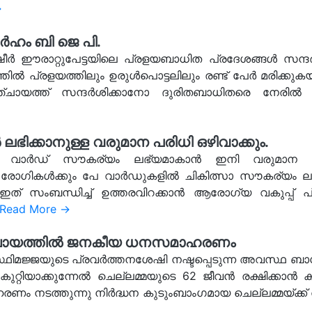
→
ാർഹം ബി ജെ പി.
ീർ ഈരാറ്റുപേട്ടയിലെ പ്രളയബാധിത പ്രദേശങ്ങൾ സന്ദർ
്തിൽ പ്രളയത്തിലും ഉരുൾപൊട്ടലിലും രണ്ട് പേർ മരിക്കുക
 പഞ്ചായത്ത് സന്ദർശിക്കാനോ ദുരിതബാധിതരെ നേര
ക്കാനുള്ള വരുമാന പരിധി ഒഴിവാക്കും.
പേ വാർഡ് സൗകര്യം ലഭ്യമാകാൻ ഇനി വരുമാന പ
ാ രോഗികൾക്കും പേ വാർഡുകളിൽ ചികിത്സാ സൗകര്യം ലഭ
് സംബന്ധിച്ച് ഉത്തരവിറക്കാൻ ആരോഗ്യ വകുപ്പ് പ്
Read More →
 പഞ്ചായത്തിൽ ജനകീയ ധനസമാഹരണം
ിമജ്ജയുടെ പ്രവർത്തനശേഷി നഷ്ടപ്പെടുന്ന അവസ്ഥ ബാധ
കുറ്റിയാക്കുന്നേൽ ചെല്ലമ്മയുടെ 62 ജീവൻ രക്ഷിക്കാൻ
നടത്തുന്നു നിർദ്ധന കുടുംബാംഗമായ ചെല്ലമ്മയ്ക്ക് ത