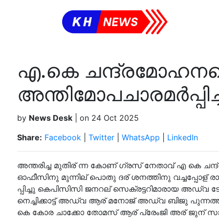
എ.കെ ചന്ദ്രമോഹനന്
അന്തിമോപചാരമര്‍പ്പിച്
by
News Desk
| on 24 Oct 2025
Share:
Facebook
|
Twitter
|
WhatsApp
|
LinkedIn
അന്തരിച്ച മുതിര് ന്ന കോണ് ഗ്രസ് നേതാവ് എ കെ ചന
ഓഫീസിനു മുന്നില് പൊതു ദര് ശനത്തിനു വച്ചപ്പോള് ര
പ്പിച്ചു കെപിസിസി ജനറല് സെക്രട്ടറിമാരായ അഡ്വ ട
നെച്ചിക്കാട്ട് അഡ്വ ആര് മനോജ് അഡ്വ ബിജു പുന്
കെ കോര ചാക്കോ തോമസ് ആര് പ്രേംജി അര് ജുന് 