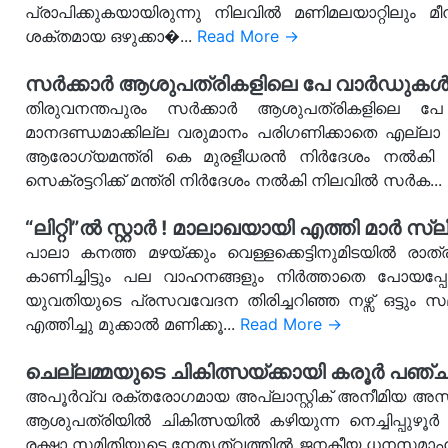
പ്രാപിക്കുകയായിരുന്നു നിലവിൽ മണിമലയാറ്റിലും മീ
ശക്തമായ ഒഴുക്കാ�...
Read More →
സർക്കാർ ആശുപത്രികളിലെ പേ വാർഡുകൾ ലഭി
തിരുവനന്തപുരം സർക്കാർ ആശുപത്രികളിലെ 
മാനദണ്ഡമാക്കില്ല വരുമാനം പരിഗണിക്കാതെ എല്ല
ആരോഗ്യമന്ത്രി കെ മുരളീധരൻ നിർദേശം നൽകി ഇത
സെക്രട്ടറിക്ക് മന്ത്രി നിർദേശം നൽകി നിലവിൽ സർക...
“ലിറ്റി”ൽ സ്റ്റാർ ! മാലാഖയായി എത്തി മാർ സ്ല
പാലാ കനത്ത മഴയ്ക്കും വെള്ളക്കെട്ടിനുമിടയിൽ
കാണിച്ചിട്ടും പല വാഹനങ്ങളും നിർത്താതെ പോയപ്പ
യുവതിയുടെ പ്രസവവേദന തിരിച്ചറിഞ്ഞ നഴ്സ് ഒട്ടു
എത്തിച്ചു മുക്കാൽ മണിക്കൂ...
Read More →
ചെല്ലമ്മയുടെ ചികിത്സയ്ക്കായി കരൂർ
അപൂർവ്വ രക്തരോഗമായ അപ്ലാസ്റ്റിക് അനീമിയ അസ്ഥ
ആശുപത്രിയിൽ ചികിത്സയിൽ കഴിയുന്ന നെച്ചിപ്പുഴൂർ 
രക്ഷാ സമിതിയുടെ നേതൃത്വത്തിൽ ജനകീയ ധനസമാഹരണം 