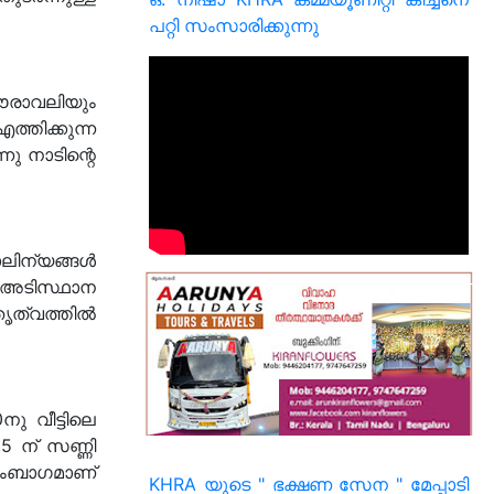
പറ്റി സംസാരിക്കുന്നു
ൗരാവലിയും
തിക്കുന്ന
നു നാടിന്റെ
ലിന്യങ്ങൾ
 അടിസ്ഥാന
ൃത്വത്തിൽ
ു വീട്ടിലെ
5 ന് സണ്ണി
ടുംബാഗമാണ്
KHRA യുടെ " ഭക്ഷണ സേന " മേപ്പാടി