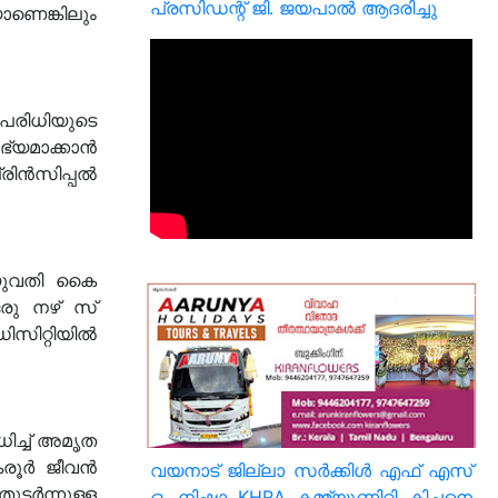
പ്രസിഡന്റ് ജി. ജയപാൽ ആദരിച്ചു
ാണെങ്കിലും
രിധിയുടെ
്യമാക്കാൻ
രിൻസിപ്പൽ
 യുവതി കൈ
ഒരു നഴ് സ്
ിസിറ്റിയിൽ
ിച്ച് അമൃത
 കരൂർ ജീവൻ
വയനാട് ജില്ലാ സർക്കിൾ എഫ് എസ്
ുടർന്നുള്ള
ഒ. നിഷാ KHRA കമ്മ്യൂണിറ്റി കിച്ചനെ