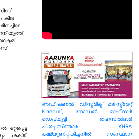
ിസിസി
ം കില
ീനച്ചില്
ഹന് യൂത്ത്
റക്ടര്
ംസ്
അഡീഷണൽ ഡിസ്ട്രിക്ട് മജിസ്ട്രേറ്റ്
K.ദേവകി, നോഡൽ ഓഫീസർ
ഡെപ്യൂട്ടി തഹസിൽദാർ
പി.യു.സിത്താര KHRA
റ്റപ്പെട്ട
കമ്മ്യൂണിറ്റികിച്ചനിൽ സംസ്ഥാന
ടും ശക്തി