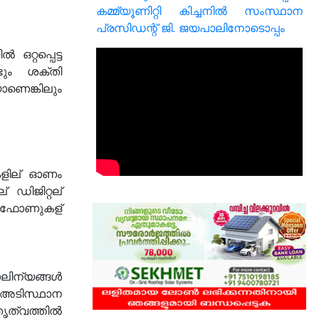
കമ്മ്യൂണിറ്റി കിച്ചനിൽ സംസ്ഥാന
പ്രസിഡന്റ് ജി. ജയപാലിനോടൊപ്പം
റ്റപ്പെട്ട
ടും ശക്തി
ാണെങ്കിലും
ുകളില് ഓണം
ഡിജിറ്റല്
ല് ഫോണുകള്
ലിന്യങ്ങൾ
 അടിസ്ഥാന
ൃത്വത്തിൽ