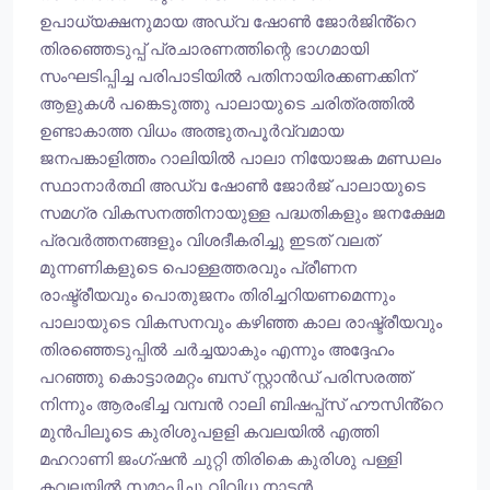
ഉപാധ്യക്ഷനുമായ അഡ്വ ഷോൺ ജോർജിൻ്റെ
തിരഞ്ഞെടുപ്പ് പ്രചാരണത്തിന്റെ ഭാഗമായി
സംഘടിപ്പിച്ച പരിപാടിയിൽ പതിനായിരക്കണക്കിന്
ആളുകൾ പങ്കെടുത്തു പാലായുടെ ചരിത്രത്തിൽ
ഉണ്ടാകാത്ത വിധം അത്ഭുതപൂർവ്വമായ
ജനപങ്കാളിത്തം റാലിയിൽ പാലാ നിയോജക മണ്ഡലം
സ്ഥാനാർത്ഥി അഡ്വ ഷോൺ ജോർജ് പാലായുടെ
സമഗ്ര വികസനത്തിനായുള്ള പദ്ധതികളും ജനക്ഷേമ
പ്രവർത്തനങ്ങളും വിശദീകരിച്ചു ഇടത് വലത്
മുന്നണികളുടെ പൊള്ളത്തരവും പ്രീണന
രാഷ്ട്രീയവും പൊതുജനം തിരിച്ചറിയണമെന്നും
പാലായുടെ വികസനവും കഴിഞ്ഞ കാല രാഷ്ട്രീയവും
തിരഞ്ഞെടുപ്പിൽ ചർച്ചയാകും എന്നും അദ്ദേഹം
പറഞ്ഞു കൊട്ടാരമറ്റം ബസ് സ്റ്റാൻഡ് പരിസരത്ത്
നിന്നും ആരംഭിച്ച വമ്പൻ റാലി ബിഷപ്പ്സ് ഹൗസിൻ്റെ
മുൻപിലൂടെ കുരിശുപളളി കവലയിൽ എത്തി
മഹറാണി ജംഗ്ഷൻ ചുറ്റി തിരികെ കുരിശു പള്ളി
കവലയിൽ സമാപിച്ചു വിവിധ നാടൻ