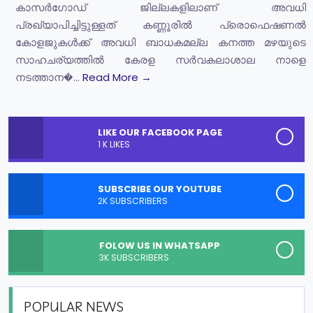
കാസർഗോഡ് ജില്ലകളിലാണ് അവധി
പ്രഖ്യാപിച്ചിട്ടുള്ളത് കണ്ണൂരിൽ പ്രൊഫെഷണൽ
കോളജുകൾക്ക് അവധി ബാധകമല്ല കനത്ത മഴയുടെ
സാഹചര്യത്തിൽ കേരള സർവകലാശാല നാളെ
നടത്താന�...
Read More →
LIKE OUR FACEBOOK PAGE
1 K LIKES
SUBSCRIBE OUR YOUTUBE
2K SUBSCRIBERS
FOLOW US IN WHATSAPP
3K SUBSCRIBERS
POPULAR NEWS