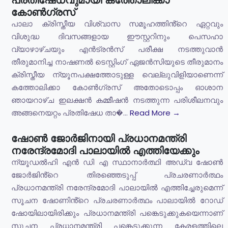
കോൺഗ്രസ്
പാലാ ക്രിസ്തീയ വിശ്വാസ സമൂഹത്തിൻ്റെ ഏറ്റവും
വിശുദ്ധ ദിവസങ്ങളായ ഈസ്റ്ററിനും പെസഹാ
വ്യാഴാഴ്ചയും എൻട്രൻസ് പരീക്ഷ നടത്തുവാൻ
തീരുമാനിച്ച നാഷണൽ ടെസ്റ്റിംഗ് ഏജൻസിയുടെ തീരുമാനം
ക്രിസ്തീയ ന്യൂനപക്ഷത്തോടുള്ള വെല്ലുവിളിയാണെന്ന്
കത്തോലിക്കാ കോൺഗ്രസ് അതോടൊപ്പം ഓശാന
ഞായറാഴ്ച ഇലക്ഷൻ കമ്മീഷൻ നടത്തുന്ന പരിശീലനവും
അങ്ങനെയറ്റം പ്രതിഷേധ താ�...
Read More →
ഷോൺ ജോർജിനായി പ്രധാനമന്ത്രി
നരേന്ദ്രമോദി പാലായിൽ എത്തിയേക്കും
ന്യൂഡൽഹി എൻ ഡി എ സ്ഥാനാർത്ഥി അഡ്വ ഷോൺ
ജോർജിൻ്റെ തിരഞ്ഞെടുപ്പ് പ്രചരണാർത്ഥം
പ്രധാനമന്ത്രി നരേന്ദ്രമോദി പാലായിൽ എത്തിച്ചേരുമെന്ന്
സൂചന ഷോണിൻ്റെ പ്രചരണാർത്ഥം പാലായിൽ റോഡ്
ഷോയിലായിരിക്കും പ്രധാനമന്ത്രി പങ്കെടുക്കുകയെന്നാണ്
സൂചന പ്രധാനമന്ത്രി പങ്കെടുക്കുന്ന കേരളത്തിലെ