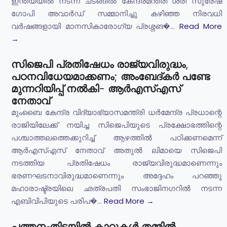
ഇന്ത്യയിൽ നടന്ന ചടങ്ങിൽ കേന്ദ്രമന്ത്രി ശ്രീ സുരേഷ്
ഗോപി അവാർഡ് സമ്മാനിച്ചു കഴിഞ്ഞ നിരവധി
വർഷങ്ങളായി മാനസികാരോഗ്യ പ്രശ്നങ�...
Read More
→
സിജെപി പ്രതിഷേധം രാജ്യവിരുദ്ധം,
പഠനവിധേയമാക്കണം; അംബേദ്കർ പണ്ടേ
മുന്നറിയിപ്പ് നൽകി- ആർഎസ്എസ്
നേതാവ്
മുംബൈ കേന്ദ്ര വിദ്യാഭ്യാസമന്ത്രി ധർമേന്ദ്ര പ്രധാന്റെ
രാജിയിലേക്ക് നയിച്ച സിജെപിയുടെ പ്രക്ഷോഭത്തിന്റെ
പശ്ചാത്തലത്തെക്കുറിച്ച് ആഴത്തിൽ പഠിക്കണമെന്ന്
ആർഎസ്എസ് നേതാവ് അതുൽ ലിമായെ സിജെപി
നടത്തിയ പ്രതിഷേധം രാജ്യവിരുദ്ധമാണെന്നും
ഭരണഘടനാവിരുദ്ധമാണെന്നും അദ്ദേഹം പറഞ്ഞു
മഹാരാഷ്ട്രയിലെ ഛത്രപതി സംഭാജിനഗറിൽ നടന്ന
എബിവിപിയുടെ പരിപ�...
Read More →
പത്തനംതിട്ടയിൽ കാറുകൾ തമ്മിൽ