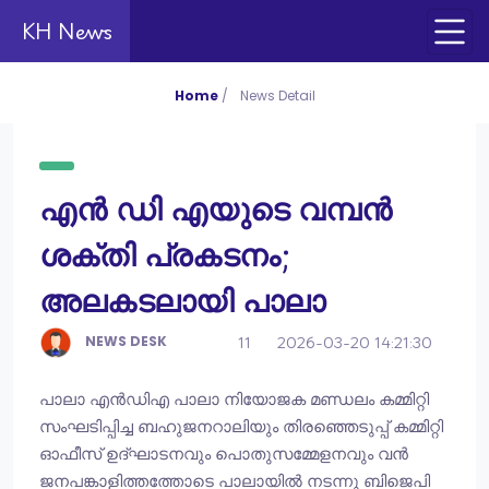
KH News
Home
/
News Detail
എൻ ഡി എയുടെ വമ്പൻ
ശക്തി പ്രകടനം;
അലകടലായി പാലാ
NEWS DESK
11
2026-03-20 14:21:30
പാലാ എൻഡിഎ പാലാ നിയോജക മണ്ഡലം കമ്മിറ്റി
സംഘടിപ്പിച്ച ബഹുജനറാലിയും തിരഞ്ഞെടുപ്പ് കമ്മിറ്റി
ഓഫീസ് ഉദ്ഘാടനവും പൊതുസമ്മേളനവും വൻ
ജനപങ്കാളിത്തത്തോടെ പാലായിൽ നടന്നു ബിജെപി