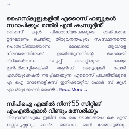
→
ഹൈസ്‌കൂളുകളിൽ എറൈസ് ഹബ്ബുകൾ
സ്ഥാപിക്കും: മന്ത്രി എൻ ഷംസുദ്ദീൻ*
ഹൈസ് കൂൾ പ്രഥമാധ്യാപകരുടെ ശില്പശാല
ഉദ്ഘാടനം ചെയ്തു തിരുവനന്തപുരം സംസ്ഥാനത്തെ
പൊതുവിദ്യാഭ്യാസ മേഖലയെ ആഗോള
നിലവാരത്തിലേക്ക് ഉയർത്തുന്നതിന്റെ ഭാഗമായി
വിദ്യാഭ്യാസ വകുപ്പ് കൈറ്റിലൂടെ കേരള
ഇൻഫ്രാസ്ട്രെക്ചർ ആൻഡ് ടെക്നോളജി ഫോർ
എഡ്യുക്കേഷൻ നടപ്പിലാക്കുന്ന എറൈസ് പദ്ധതിയിലൂടെ
എ ഐ റോബോട്ടിക്സ് ഇനിഷ്യേറ്റീവ് ഫോർ സ് കൂൾ
എഡ്യുക്കേഷൻ ഹൈ�...
Read More →
സിപിഐ എമ്മില്‍ നിന്ന് 55 സിറ്റിങ്
എംഎല്‍എമാര്‍ വീണ്ടും മത്സരിക്കും
തിരുവനന്തപുരം ഇതില് കെ കെ ശൈലജയും കെ എന്
ഉണ്ണികൃഷ്ണനും മാത്രം മണ്ഡലം മാറി പേരാവൂരിലും