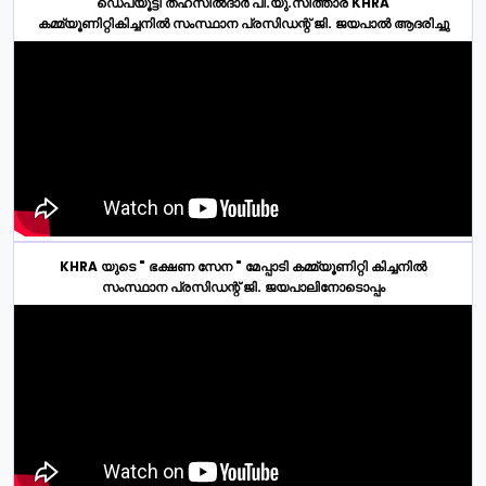
ഡെപ്യൂട്ടി തഹസിൽദാർ പി.യു.സിത്താര KHRA
കമ്മ്യൂണിറ്റികിച്ചനിൽ സംസ്ഥാന പ്രസിഡന്റ് ജി. ജയപാൽ ആദരിച്ചു
KHRA യുടെ " ഭക്ഷണ സേന " മേപ്പാടി കമ്മ്യൂണിറ്റി കിച്ചനിൽ
സംസ്ഥാന പ്രസിഡന്റ് ജി. ജയപാലിനോടൊപ്പം