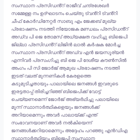
സംസ്ഥാന പ്രസിഡൻ്റ് രാജീവ് ചന്ദ്രശേഖർ
സമ്മേള്ള നം ഉദ്ഘാടനം ചെയ്തു ട്വൻ്റി ട്വൻ്റി
ചീഫ് കോർഡിനേറ്റർ സാബു എം ജേക്കബ് മുഖ്യ
പ്രഭാഷണം നടത്തി നിയോജക മണ്ഡലം പ്രസിഡൻ്റ്
അഡ്വ പി ജെ തോമസ് അധ്യക്ഷത വഹിച്ചു ബിജെപി
ജില്ലാ പ്രസിഡൻ്റ് ലിജിൻ ലാൽ കർഷക മോർച്ച
സംസ്ഥാന പ്രസിഡൻ്റ് അഡ്വ എൻ ജയസൂര്യൻ
എന്നിവർ പ്രസംഗിച്ചു ബി ജെ പി ദേശീയ കൗൺസിൽ
അംഗം പി സി ജോർജ് ആമുഖ പ്രഭാഷണം നടത്തി
ഇടത് വലത് മുന്നണികൾ കേരളത്തെ
കടുമുടിച്ചതായും പാലായിലെ ജനങ്ങൾ ഇവരുടെ
ഇരട്ടതാപ്പ് തിരിച്ചറിഞ്ഞ് ബിജെപിക്ക് വോട്ട്
ചെയ്യണമെന്ന് ജോർജ് അഭ്യർഥിച്ചു പലായിലെ
മൂന്ന് സ്ഥാനാർത്ഥികളെയും ജനങ്ങൾക്ക്
അറിയാമെന്നും അവർ പാലായ്ക്ക് എന്ത്
സംഭാവനയാണ് അവർ നൽകിയെന്ന്
ജനങ്ങൾക്കറിയാമെന്നും അദ്ദേഹം പറഞ്ഞു എൻഡിഎ
സ്ഥാനാർത്ഥിയും ബിജെപി സംസ്ഥാന