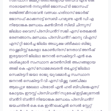
സംസ്ഥാന കമ്മറ്റി അംഗങ്ങളായ അഡ്വ എൻ കെ
നാരായണൻ നമ്പൂതിരി ജോസഫ് ടി ജോസഫ്
രഞ്ജിത്ത് മീനാഭവൻ വത്സല ഹരിദാസ് ജോർജ്
ജോസഫ് കാക്കനാട്ട് സെബി പറമുണ്ട എൻ ഡി എ
നിയോജക മണ്ഡലം കൺവീനർ സിബി ചിന്നൂസ്
ജില്ലാ വൈസ് പ്രസിഡൻ്റ് സജി എസ് തെക്കേൽ
ഭരണങ്ങാനം മണ്ഡലം പ്രസിഡൻ്റ് ഷാനു വിഎസ്
എസ് റ്റി മോർച്ച ജില്ല അധൃക്ഷ ശ്രീകലാ ബിജു
നാഷ്ണലിസ്റ്റ് കേരളാ കോൺഗ്രസ് നേതാവ് അനീഷ്
ഇരട്ടയാനി ജില്ലാ ജനറൽ സെക്രട്ടറി എൻ കെ
ശശികുമാർ സംസ്ഥാന കൗൺസിൽ അംഗങ്ങളായ
അജി കെ എസ് സോമശേഖരൻ തച്ചോട്ട് ജില്ലാ
സെക്രട്ടറി ജയാ രാജു യുവമോർച്ച സംസ്ഥാന
ജനറൽ സെക്രട്ടറി വി എസ് വിഷ്ണു വഞ്ചിമല
ആലപ്പുഴ മേഖലാ പ്രഭാരി എൻ ഹരി ബിഡിജെഎസ്
കോട്ടയം ഈസ്റ്റ് പ്രസിഡൻ്റ് സുരേഷ് ഇട്ടിക്കുന്നേൽ
ട്വൻ്റി ട്വൻ്റി നിയോജക മണ്ഡലം പ്രസിഡൻ്റ്
ജയചന്ദ്രൻ കെ കെ ഇൻ്റലക്ച്ചൽ സെൽ സ്റ്റേറ്റ്