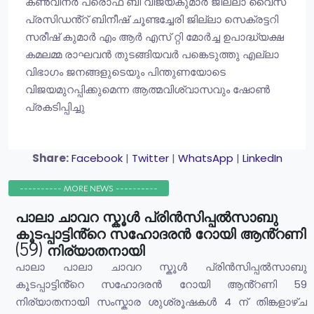
കൺവീനർ പ്രൊഫ ബി വിജയകുമാർ ജില്ലാ വൈസ്
പ്രസിഡൻ്റ് ബിനീഷ് ചൂണ്ടച്ചേരി ജില്ലാ സെക്രട്ടറി
സരീഷ് കുമാർ എം ആർ എസ് റ്റി മോർച്ച ഉപാദ്ധ്യക്ഷ
കമലമ്മ രാഘവൻ തുടങ്ങിയവർ പങ്കെടുത്തു എല്ലാ
വിഭാഗം ജനങ്ങളുടെയും പിന്തുണയോടെ
വിജയമുറപ്പിക്കുമെന്ന ആത്മവിശ്വാസവും ഷോൺ
പ്രകടിപ്പിച്ചു
Share:
Facebook
|
Twitter
|
WhatsApp
|
LinkedIn
---------- MORE NEWS ----------
പാലാ ചാവറ സ്കൂൾ പ്രിൻസിപ്പൽസാബു
കൂടപ്പാട്ടിൻ്റെ സഹോദരൻ റോയി ആൻ്റണി
(59) നിര്യാതനായി
പാലാ പാലാ ചാവറ സ്കൂൾ പ്രിൻസിപ്പൽസാബു
കൂടപ്പാട്ടിൻ്റെ സഹോദരൻ റോയി ആൻ്റണി 59
നിര്യാതനായി സംസ്കാര ശുശ്രൂഷകൾ 4 ന് തിങ്കളാഴ്ച