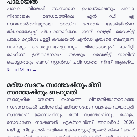
പാലായിൽ
പാലാ ബിജെപി സംസ്ഥാന ഉപാധ്യക്ഷനും പാലാ
നിയോജക മണ്ഡലത്തിലെ എൻ ഡി എ
സ്ഥാനാർത്ഥിയുമായ അഡ്വ ഷോൺ ജോർജിൻ്റെ
തിരഞ്ഞെടുപ്പ് പ്രചരണാർത്ഥം ഇന്ന് വെള്ളി വൈകിട്ട്
പാലാ കുരിശുപള്ളി കവലയിൽ എൻഡിഎയുടെ ബഹുജന
റാലിയും പൊതുസമ്മേളനവും തിരഞ്ഞെടുപ്പ് കമ്മിറ്റി
ഓഫീസ് ഉദ്ഘാടനവും നടക്കും വൈകിട്ട് നാലിന്
കൊട്ടാരമറ്റം ബസ് സ്റ്റാൻഡ് പരിസരത്ത് നിന്ന് ആരം�...
Read More →
മരിയ സദനം സന്തോഷിനും മിനി
സന്തോഷിനും ബഹുമതി
സാമൂഹിക സേവന രംഗത്തെ വിലമതിക്കാനാവാത്ത
സംഭാവനകൾ പരിഗണിച്ച് മരിയസദനം സ്ഥാപക ഡയറക്ടർ
സന്തോഷ് ജോസഫിനും മിനി സന്തോഷിനും മംഗളം
സേവാരത്ന നാഷണൽ എക്സലൻസ് അവാർഡ് 2026
ലഭിച്ചു ന്യൂഡൽഹിയിലെ കോൺസ്റ്റിറ്റ്യൂഷൻ ക്ലബ് ഓഫ്