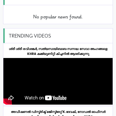
No popular news found.
TRENDING VIDEOS
ശ്രീ ശ്രീ രവിശങ്കർ, സത്യസായിബാബ സന്നദ്ധ സേവാ അംഗങ്ങളെ
KHRA കമ്മ്യൂണിറ്റി കിച്ചനിൽ ആദരിക്കുന്നു
അഡീഷണൽ ഡിസ്ട്രിക്ട് മജിസ്ട്രേറ്റ് K.ദേവകി, നോഡൽ ഓഫീസർ