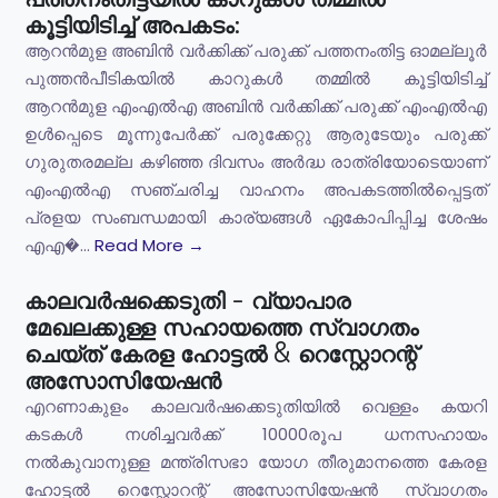
കൂട്ടിയിടിച്ച് അപകടം:
ആറൻമുള അബിൻ വർക്കിക്ക് പരുക്ക് പത്തനംതിട്ട ഓമല്ലൂർ
പുത്തൻപീടികയിൽ കാറുകൾ തമ്മിൽ കൂട്ടിയിടിച്ച്
ആറൻമുള എംഎൽഎ അബിൻ വർക്കിക്ക് പരുക്ക് എംഎൽഎ
ഉൾപ്പെടെ മൂന്നുപേർക്ക് പരുക്കേറ്റു ആരുടേയും പരുക്ക്
ഗുരുതരമല്ല കഴിഞ്ഞ ദിവസം അർദ്ധ രാത്രിയോടെയാണ്
എംഎൽഎ സഞ്ചരിച്ച വാഹനം അപകടത്തിൽപ്പെട്ടത്
പ്രളയ സംബന്ധമായി കാര്യങ്ങൾ ഏകോപിപ്പിച്ച ശേഷം
എഎ�...
Read More →
കാലവർഷക്കെടുതി - വ്യാപാര
മേഖലക്കുള്ള സഹായത്തെ സ്വാഗതം
ചെയ്ത് കേരള ഹോട്ടൽ & റെസ്റ്റോറന്റ്
അസോസിയേഷൻ
എറണാകുളം കാലവർഷക്കെടുതിയിൽ വെള്ളം കയറി
കടകൾ നശിച്ചവർക്ക് 10000രൂപ ധനസഹായം
നൽകുവാനുള്ള മന്ത്രിസഭാ യോഗ തീരുമാനത്തെ കേരള
ഹോട്ടൽ റെസ്റ്റോറന്റ് അസോസിയേഷൻ സ്വാഗതം