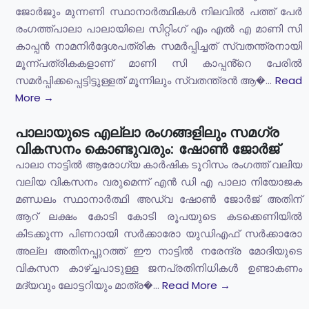
ജോർജും മുന്നണി സ്ഥാനാർത്ഥികൾ നിലവിൽ പത്ത് പേർ
രംഗത്ത്പാലാ പാലായിലെ സിറ്റിംഗ് എം എൽ എ മാണി സി
കാപ്പൻ നാമനിർദ്ദേശപത്രിക സമർപ്പിച്ചത് സ്വതന്ത്രനായി
മൂന്ന്പത്രികകളാണ് മാണി സി കാപ്പൻ്റെ പേരിൽ
സമർപ്പിക്കപ്പെട്ടിട്ടുള്ളത് മൂന്നിലും സ്വതന്ത്രൻ ആ�...
Read
More →
പാലായുടെ എല്ലാ രംഗങ്ങളിലും സമഗ്ര
വികസനം കൊണ്ടുവരും: ഷോൺ ജോർജ്
പാലാ നാട്ടിൽ ആരോഗ്യ കാർഷിക ടൂറിസം രംഗത്ത് വലിയ
വലിയ വികസനം വരുമെന്ന് എൻ ഡി എ പാലാ നിയോജക
മണ്ഡലം സ്ഥാനാർത്ഥി അഡ്വ ഷോൺ ജോർജ് അതിന്
ആറ് ലക്ഷം കോടി കോടി രൂപയുടെ കടക്കെണിയിൽ
കിടക്കുന്ന പിണറായി സർക്കാരോ യുഡിഎഫ് സർക്കാരോ
അല്ല അതിനപ്പുറത്ത് ഈ നാട്ടിൽ നരേന്ദ്ര മോദിയുടെ
വികസന കാഴ്ച്ചപാടുള്ള ജനപ്രതിനിധികൾ ഉണ്ടാകണം
മദ്യവും ലോട്ടറിയും മാത്ര�...
Read More →