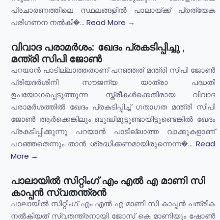
പ്രചാരണത്തിലെ സ്ഥലങ്ങളിൽ പാലായ്ക്ക് പ്രത്യേക
പരിഗണന നൽകി�...
Read More →
വിവാദ പരാമർശം: ഖേദം പ്രകടിപ്പിച്ചു ,
മന്ത്രി സിപി ജോൺ
പറയാൻ പാടില്ലാത്തതാണ് പറഞ്ഞത് മന്ത്രി സിപി ജോൺ
പ്രിയദർശിനി സൗജന്യ യാത്രാ പദ്ധതി
ഉപയോഗപ്പെടുത്തുന്ന സ്ത്രീകൾക്കെതിരായ വിവാദ
പരാമർശത്തിൽ ഖേദം പ്രകടിപ്പിച്ച് ഗതാഗത മന്ത്രി സിപി
ജോൺ ആർക്കെങ്കിലും ബുദ്ധിമുട്ടുണ്ടായിട്ടുണ്ടെങ്കിൽ ഖേദം
പ്രകടിപ്പിക്കുന്നു പറയാൻ പാടില്ലാത്ത വാക്കുകളാണ്
പറഞ്ഞതെന്നും താൻ ശ്രദ്ധിക്കണമായിരുന്നെന്ന�...
Read
More →
പാലായിൽ സിറ്റിംഗ് എം എൽ എ മാണി സി
കാപ്പൻ സ്വതന്ത്രൻ
പാലായിൽ സിറ്റിംഗ് എം എൽ എ മാണി സി കാപ്പൻ പത്രിക
നൽകിയത് സ്വതന്ത്രനായി ജോസ് കെ മാണിയും ഷോൺ