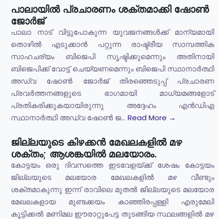
പാലായിൽ പ്രചാരണം ശക്തമാക്കി ഷോൺ
ജോർജ്
പാലാ നാട് വിട്ടുപോകുന്ന യുവജനങ്ങൾക്ക് മാന്യമായി
തൊഴിൽ എടുക്കാൻ പറ്റുന്ന രാഷ്ട്രീയ സാമ്പത്തിക
സാഹചര്യം ബിജെപി സൃഷ്ടിക്കുമെന്നും അതിനായി
ബിജെപിക്ക് വോട്ട് ചെയ്യണമെന്നും ബിജെപി സ്ഥാനാർത്ഥി
അഡ്വ ഷോൺ ജോർജ് തിരഞ്ഞെടുപ്പ് പ്രചാരണ
പ്രവർത്തനങ്ങളുടെ ഭാഗമായി മാധ്യമങ്ങളോട്
പ്രതികരിക്കുകയായിരുന്നു അദ്ദേഹം എൻഡിഎ
സ്ഥാനാർത്ഥി അഡ്വ ഷോൺ ജ...
Read More →
ജില്ലയുടെ കിഴക്കൻ മേഖലകളിൽ മഴ
ശക്തം; ആശങ്കയിൽ മലയോരം.
കോട്ടയം ഒരു ദിവസത്തെ ഇടവേളയ്ക്ക് ശേഷം കോട്ടയം
ജില്ലയുടെ മലയോര മേഖലകളിൽ മഴ വീണ്ടും
ശക്തമാകുന്നു ഇന്ന് രാവിലെ മുതൽ ജില്ലയുടെ മലയോര
മേഖലകളായ മുണ്ടക്കയം കാഞ്ഞിരപ്പള്ളി എരുമേലി
കൂട്ടിക്കൽ മണിമല ഈരാറ്റുപേട്ട തുടങ്ങിയ സ്ഥലങ്ങളിൽ മഴ