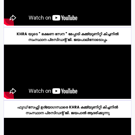
KHRA യുടെ " ഭക്ഷണ സേന " മേപ്പാടി കമ്മ്യൂണിറ്റി കിച്ചനിൽ
സംസ്ഥാന പ്രസിഡന്റ് ജി. ജയപാലിനോടൊപ്പം
ഫുഡ് സേഫ്റ്റി ഉദ്യോഗസ്ഥരെ KHRA കമ്മ്യൂണിറ്റി കിച്ചനിൽ
സംസ്ഥാന പ്രസിഡന്റ് ജി. ജയപാൽ ആദരിക്കുന്നു