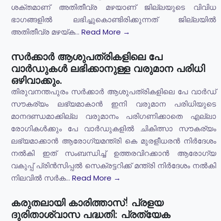
ശക്തമാണ് അതിതീവ്ര മഴയാണ് ജില്ലയുടെ വിവിധ
ഭാഗങ്ങളിൽ ലഭിച്ചുകൊണ്ടിരിക്കുന്നത് ജില്ലയിൽ
അതിതീവ്ര മഴയ്ക...
Read More →
സർക്കാർ ആശുപത്രികളിലെ പേ
വാർഡുകൾ ലഭിക്കാനുള്ള വരുമാന പരിധി
ഒഴിവാക്കും.
തിരുവനന്തപുരം സർക്കാർ ആശുപത്രികളിലെ പേ വാർഡ്
സൗകര്യം ലഭ്യമാകാൻ ഇനി വരുമാന പരിധിയുടെ
മാനദണ്ഡമാക്കില്ല വരുമാനം പരിഗണിക്കാതെ എല്ലാ
രോഗികൾക്കും പേ വാർഡുകളിൽ ചികിത്സാ സൗകര്യം
ലഭ്യമാക്കാൻ ആരോഗ്യമന്ത്രി കെ മുരളീധരൻ നിർദേശം
നൽകി ഇത് സംബന്ധിച്ച് ഉത്തരവിറക്കാൻ ആരോഗ്യ
വകുപ്പ് പ്രിൻസിപ്പൽ സെക്രട്ടറിക്ക് മന്ത്രി നിർദേശം നൽകി
നിലവിൽ സർക...
Read More →
കരുതലായി കാരിത്താസ്! പ്രളയ
ദുരിതാശ്വാസ പദ്ധതി: പ്രത്യേക