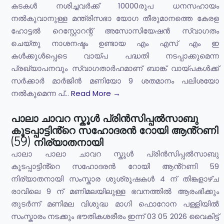
കടകൾ നശിച്ചവർക്ക് 10000രൂപ ധനസഹായം
നൽകുവാനുള്ള മന്ത്രിസഭാ യോഗ തീരുമാനത്തെ കേരള
ഹോട്ടൽ റെസ്റ്റോറന്റ് അസോസിയേഷൻ സ്വാഗതം
ചെയ്തു നാശനഷ്ടം ഉണ്ടായ എം എസ് എം ഇ
കൾക്കുൾപ്പെടെ വായ്പ പദ്ധതി നടപ്പാക്കുമെന്ന
പ്രഖ്യാപനവും സ്വാഗതാർഹമാണ് ബാങ്ക് വായ്പകൾക്ക്
സർക്കാർ മാർജിൻ മണിയോ 9 ശതമാനം പലിശയോ
നൽകുമെന്ന പ്...
Read More →
പാലാ ചാവറ സ്കൂൾ പ്രിൻസിപ്പൽസാബു
കൂടപ്പാട്ടിൻ്റെ സഹോദരൻ റോയി ആൻ്റണി
(59) നിര്യാതനായി
പാലാ പാലാ ചാവറ സ്കൂൾ പ്രിൻസിപ്പൽസാബു
കൂടപ്പാട്ടിൻ്റെ സഹോദരൻ റോയി ആൻ്റണി 59
നിര്യാതനായി സംസ്കാര ശുശ്രൂഷകൾ 4 ന് തിങ്കളാഴ്ച
രാവിലെ 9 ന് മണിമലയിലുള്ള ഭവനത്തിൽ ആരംഭിക്കും
തുടർന്ന് മണിമല വിശുദ്ധ മാഗി ഫൊറോന പള്ളിയിൽ
സംസ്കാരം നടക്കും ഭൗതികശരീരം ഇന്ന് 03 05 2026 വൈകിട്ട്