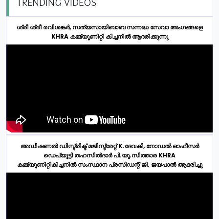
TRENDING VIDEOS
ശ്രീ ശ്രീ രവിശങ്കർ, സത്യസായിബാബ സന്നദ്ധ സേവാ അംഗങ്ങളെ
KHRA കമ്മ്യൂണിറ്റി കിച്ചനിൽ ആദരിക്കുന്നു
അഡീഷണൽ ഡിസ്ട്രിക്ട് മജിസ്ട്രേറ്റ് K.ദേവകി, നോഡൽ ഓഫീസർ
ഡെപ്യൂട്ടി തഹസിൽദാർ പി.യു.സിത്താര KHRA
കമ്മ്യൂണിറ്റികിച്ചനിൽ സംസ്ഥാന പ്രസിഡന്റ് ജി. ജയപാൽ ആദരിച്ചു