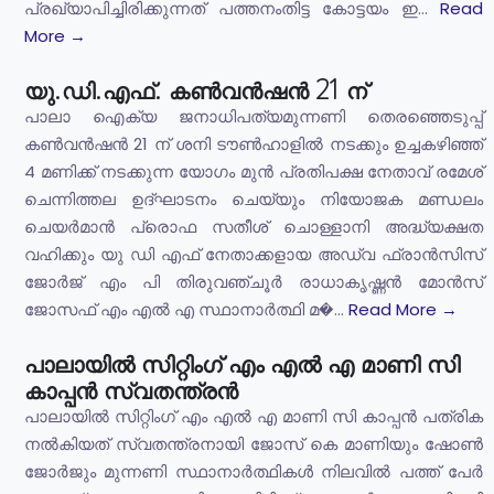
പ്രഖ്യാപിച്ചിരിക്കുന്നത് പത്തനംതിട്ട കോട്ടയം ഇ...
Read
More →
യു.ഡി.എഫ്. കൺവൻഷൻ 21 ന്
പാലാ ഐക്യ ജനാധിപത്യമുന്നണി തെരഞ്ഞെടുപ്പ്
കൺവൻഷൻ 21 ന് ശനി ടൗൺഹാളിൽ നടക്കും ഉച്ചകഴിഞ്ഞ്
4 മണിക്ക് നടക്കുന്ന യോഗം മുൻ പ്രതിപക്ഷ നേതാവ് രമേശ്
ചെന്നിത്തല ഉദ്ഘാടനം ചെയ്യും നിയോജക മണ്ഡലം
ചെയർമാൻ പ്രൊഫ സതീശ് ചൊള്ളാനി അദ്ധ്യക്ഷത
വഹിക്കും യു ഡി എഫ് നേതാക്കളായ അഡ്വ ഫ്രാൻസിസ്
ജോർജ് എം പി തിരുവഞ്ചൂർ രാധാകൃഷ്ണൻ മോൻസ്
ജോസഫ് എം എൽ എ സ്ഥാനാർത്ഥി മ�...
Read More →
പാലായിൽ സിറ്റിംഗ് എം എൽ എ മാണി സി
കാപ്പൻ സ്വതന്ത്രൻ
പാലായിൽ സിറ്റിംഗ് എം എൽ എ മാണി സി കാപ്പൻ പത്രിക
നൽകിയത് സ്വതന്ത്രനായി ജോസ് കെ മാണിയും ഷോൺ
ജോർജും മുന്നണി സ്ഥാനാർത്ഥികൾ നിലവിൽ പത്ത് പേർ