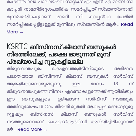
രംഗത്ത്പാലാ പാലായിലെ സിറ്റിംഗ് എം എൽ എ മാണി സി
കാപ്പൻ നാമനിർദ്ദേശപത്രിക സമർപ്പിച്ചത് സ്വതന്ത്രനായി
മൂന്ന്പത്രികകളാണ് മാണി സി കാപ്പൻ്റെ പേരിൽ
സമർപ്പിക്കപ്പെട്ടിട്ടുള്ളത് മൂന്നിലും സ്വതന്ത്രൻ ആ�...
Read
More →
KSRTC ബിസിനസ് ക്ലാസ് ബസുകൾ
നിരത്തിലേക്ക്, പക്ഷെ ഓടുന്നത് മുമ്പ്
പ്രഖ്യാപിച്ച റൂട്ടുകളിലല്ല
തിരുവനന്തപുരം കെഎസ്ആർടിസിയുടെ അഭിമാന
പദ്ധതിയായ ബിസിനസ് ക്ലാസ് ബസുകൾ സർവീസ്
ആരംഭിക്കാനൊരുങ്ങുന്നു ഈ മാസം 13 ന്
തിരുവനന്തപുരത്ത് നിന്നും എറണാകുളത്തേക്ക് ആയിരിക്കും
ഈ ബസുകളുടെ ഉദ്ഘാടന സർവീസ് നടത്തുക
അതിനുശേഷം 16 ാം തീയതി മുതൽ ആലപ്പുഴ ബെംഗളൂരു
റൂട്ടിലും ബിസിനസ് ക്ലാസ് ബസുകൾ സർവീസ്
നടത്തുമെന്നാണ് കെഎസ്ആർടിസി അറിയിച്ചിരിക്കുന്നത്
മ�...
Read More →