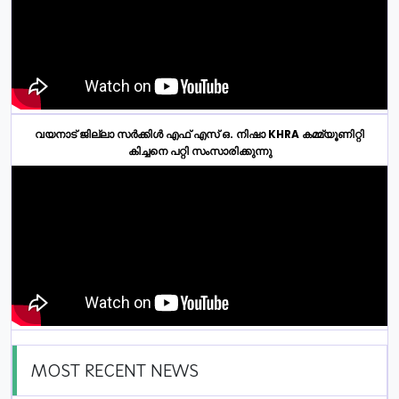
വയനാട് ജില്ലാ സർക്കിൾ എഫ് എസ് ഒ. നിഷാ KHRA കമ്മ്യൂണിറ്റി
കിച്ചനെ പറ്റി സംസാരിക്കുന്നു
MOST RECENT NEWS