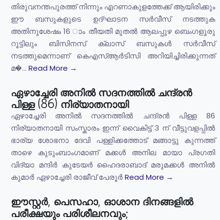
തിരുവനന്തപുരത്ത് നിന്നും എറണാകുളത്തേക്ക് ആയിരിക്കും
ഈ ബസുകളുടെ ഉദ്ഘാടന സർവീസ് നടത്തുക
അതിനുശേഷം 16 ാം തീയതി മുതൽ ആലപ്പുഴ ബെംഗളൂരു
റൂട്ടിലും ബിസിനസ് ക്ലാസ് ബസുകൾ സർവീസ്
നടത്തുമെന്നാണ് കെഎസ്ആർടിസി അറിയിച്ചിരിക്കുന്നത്
മ�...
Read More →
ഏഴാച്ചേരി അനിൽ സദനത്തിൽ ചന്ദ്രൻ
പിള്ള (86) നിര്യാതനായി
ഏഴാച്ചേരി അനിൽ സദനത്തിൽ ചന്ദ്രൻ പിള്ള 86
നിര്യാതനായി സംസ്കാരം ഇന്ന് വൈകിട്ട് 3 ന് വീട്ടുവളപ്പിൽ
ഭാര്യ ശോഭനാ ദേവി പള്ളിക്കത്തോട് മങ്ങാട്ടു കുന്നത്ത്
താഴെ കുടുംബാംഗമാണ് മക്കൾ അനില മായാ പ്രഗതി
വിദ്യാ മന്ദിർ കുടേയർ ഹൈദരാബാദ് മരുമക്കൾ അനിൽ
കുമാർ ഏഴാച്ചേരി രാജീവ് പേരൂർ
Read More →
ഈസ്റ്റർ, പെസഹാ, ഓശാന ദിനങ്ങളിൽ
പരീക്ഷയും പരിശീലനവും;