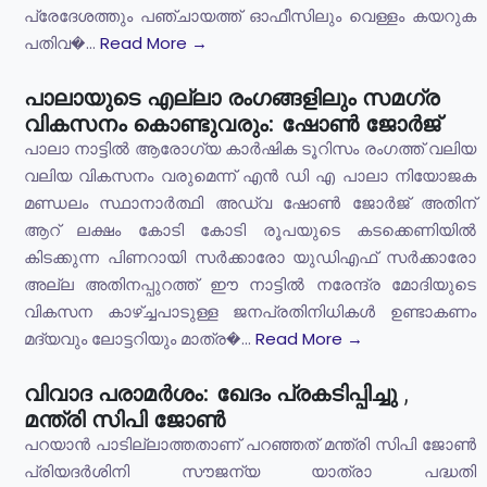
പ്രേദേശത്തും പഞ്ചായത്ത് ഓഫീസിലും വെള്ളം കയറുക
പതിവ�...
Read More →
പാലായുടെ എല്ലാ രംഗങ്ങളിലും സമഗ്ര
വികസനം കൊണ്ടുവരും: ഷോൺ ജോർജ്
പാലാ നാട്ടിൽ ആരോഗ്യ കാർഷിക ടൂറിസം രംഗത്ത് വലിയ
വലിയ വികസനം വരുമെന്ന് എൻ ഡി എ പാലാ നിയോജക
മണ്ഡലം സ്ഥാനാർത്ഥി അഡ്വ ഷോൺ ജോർജ് അതിന്
ആറ് ലക്ഷം കോടി കോടി രൂപയുടെ കടക്കെണിയിൽ
കിടക്കുന്ന പിണറായി സർക്കാരോ യുഡിഎഫ് സർക്കാരോ
അല്ല അതിനപ്പുറത്ത് ഈ നാട്ടിൽ നരേന്ദ്ര മോദിയുടെ
വികസന കാഴ്ച്ചപാടുള്ള ജനപ്രതിനിധികൾ ഉണ്ടാകണം
മദ്യവും ലോട്ടറിയും മാത്ര�...
Read More →
വിവാദ പരാമർശം: ഖേദം പ്രകടിപ്പിച്ചു ,
മന്ത്രി സിപി ജോൺ
പറയാൻ പാടില്ലാത്തതാണ് പറഞ്ഞത് മന്ത്രി സിപി ജോൺ
പ്രിയദർശിനി സൗജന്യ യാത്രാ പദ്ധതി