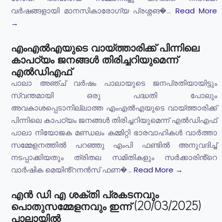
വർഷങ്ങളായി മാനസികാരോഗ്യ പ്രശ്നങ�...
Read More
→
എംഎൽഎയുടെ വായ്ത്താരിക്ക് പിന്നിലെ
കാപഠ്യം ജനങ്ങൾ തിരിച്ചറിയുമെന്ന്
എൽഡിഎഫ്
പാലാ അഞ്ച് വർഷം പാലായുടെ ജനപ്രതിയായിട്ടും
സ്വന്തമായി ഒരു പദ്ധതി പോലും
അവകാശപ്പെടാനില്ലാത്ത എംഎൽഎയുടെ വായ്ത്താരിക്ക്
പിന്നിലെ കാപഠ്യം ജനങ്ങൾ തിരിച്ചറിയുമെന്ന് എൽഡിഎഫ്
പാലാ നിയോജക മണ്ഡലം കമ്മിറ്റി ഭാരവാഹികൾ വാർത്താ
സമ്മേളനത്തിൽ പറഞ്ഞു എംപി ഫണ്ടിൽ അനുവദിച്ച്
നടപ്പാക്കിയതും ത്രിതല സമിതികളും സർക്കാരിൻ്റെ
വാർഷിക മെയിൻ്റനൻസ് ഫണ�...
Read More →
എൻ ഡി എ ശക്തി പ്രകടനവും
പൊതുസമ്മേളനവും ഇന്ന് (20/03/2025)
പാലായിൽ