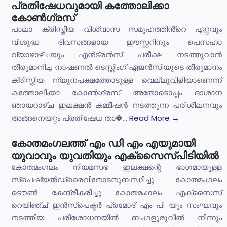
പ്രതിഷേധവുമായി കത്തോലിക്കാ
കോൺഗ്രസ്
പാലാ ക്രിസ്തീയ വിശ്വാസ സമൂഹത്തിൻ്റെ ഏറ്റവും
വിശുദ്ധ ദിവസങ്ങളായ ഈസ്റ്ററിനും പെസഹാ
വ്യാഴാഴ്ചയും എൻട്രൻസ് പരീക്ഷ നടത്തുവാൻ
തീരുമാനിച്ച നാഷണൽ ടെസ്റ്റിംഗ് ഏജൻസിയുടെ തീരുമാനം
ക്രിസ്തീയ ന്യൂനപക്ഷത്തോടുള്ള വെല്ലുവിളിയാണെന്ന്
കത്തോലിക്കാ കോൺഗ്രസ് അതോടൊപ്പം ഓശാന
ഞായറാഴ്ച ഇലക്ഷൻ കമ്മീഷൻ നടത്തുന്ന പരിശീലനവും
അങ്ങനെയറ്റം പ്രതിഷേധ താ�...
Read More →
കോതമംഗലത്ത് എം ഡി എം എയുമായി
യുവാവും യുവതിയും എക്സൈസ്പിടിയിൽ
കോതമംഗലം നിയമസഭ ഇലക്ഷന്റെ ഭാഗമായുള്ള
സ്പെഷ്യൽഡ്രൈവിനോടനുബന്ധിച്ചു കോതമംഗലം
ടൌൺ കേന്ദ്രീകരിച്ചു കോതമംഗലം എക്സൈസ്
റെയിഞ്ച് ഇൻസ്പെക്ടർ പ്രമോദ് എം പി യും സംഘവും
നടത്തിയ പരിശോധനയിൽ ബംഗളൂരുവിൽ നിന്നും