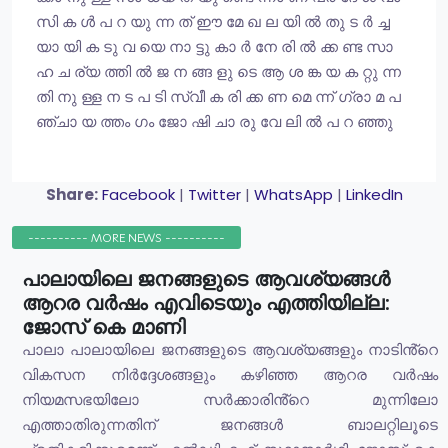
സി ക ൾ പ റ യു ന്ന ത് ഈ മേ ഖ ല യി ൽ തു ട ർ ച്ച
യാ യി ക ടു വ യെ നാ ട്ടു കാ ർ നേ രി ൽ ക്ക ണ്ട സാ
ഹ ച ര്യ ത്തി ൽ ജ ന ങ്ങ ളു ടെ ആ ശ ങ്ക യ ക റ്റു ന്ന
തി നു ള്ള ന ട പ ടി സ്വീ ക രി ക്ക ണ മെ ന്ന് ഗ്രാ മ പ
ഞ്ചാ യ ത്തം ഗം ജോ ഷി ചാ രു വേ ലി ൽ പ റ ഞ്ഞു
Share:
Facebook
|
Twitter
|
WhatsApp
|
LinkedIn
---------- MORE NEWS ----------
പാലായിലെ ജനങ്ങളുടെ ആവശ്യങ്ങൾ
ആറര വർഷം എവിടെയും എത്തിയില്ല:
ജോസ് കെ മാണി
പാലാ പാലായിലെ ജനങ്ങളുടെ ആവശ്യങ്ങളും നാടിൻ്റെ
വികസന നിർദ്ദേശങ്ങളും കഴിഞ്ഞ ആറര വർഷം
നിയമസഭയിലോ സർക്കാരിൻ്റെ മുന്നിലോ
എത്താതിരുന്നതിന് ജനങ്ങൾ ബാലറ്റിലൂടെ