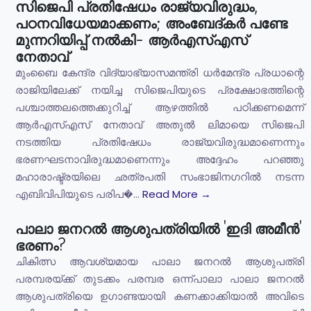
സിജെപി പ്രതിഷേധം രാജ്യവിരുദ്ധം,
പഠനവിധേയമാക്കണം; അംബേദ്കർ പണ്ടേ
മുന്നറിയിപ്പ് നൽകി- ആർഎസ്എസ്
നേതാവ്
മുംബൈ കേന്ദ്ര വിദ്യാഭ്യാസമന്ത്രി ധർമേന്ദ്ര പ്രധാന്റെ
രാജിയിലേക്ക് നയിച്ച സിജെപിയുടെ പ്രക്ഷോഭത്തിന്റെ
പശ്ചാത്തലത്തെക്കുറിച്ച് ആഴത്തിൽ പഠിക്കണമെന്ന്
ആർഎസ്എസ് നേതാവ് അതുൽ ലിമായെ സിജെപി
നടത്തിയ പ്രതിഷേധം രാജ്യവിരുദ്ധമാണെന്നും
ഭരണഘടനാവിരുദ്ധമാണെന്നും അദ്ദേഹം പറഞ്ഞു
മഹാരാഷ്ട്രയിലെ ഛത്രപതി സംഭാജിനഗറിൽ നടന്ന
എബിവിപിയുടെ പരിപ�...
Read More →
പാലാ ജനറൽ ആശുപത്രിയിൽ 'ഇദി അമീൻ'
ഭരണം?
ചികിത്സ ആവശ്യമായ പാലാ ജനറൽ ആശുപത്രി
പരമ്പരയ്ക്ക് തുടക്കം പരമ്പര ഒന്ന്പാലാ പാലാ ജനറൽ
ആശുപത്രിയെ ഉഗാണ്ടയായി കണക്കാക്കിയാൽ അവിടെ