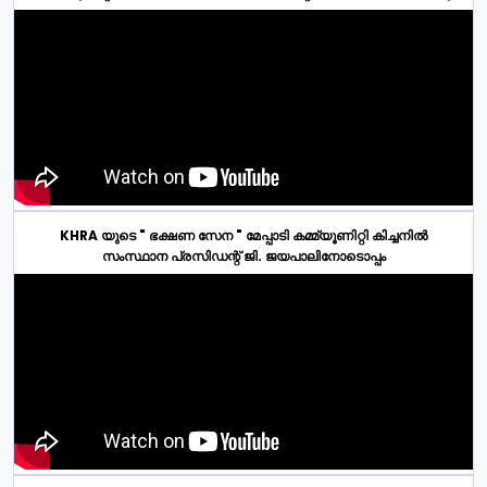
KHRA യുടെ " ഭക്ഷണ സേന " മേപ്പാടി കമ്മ്യൂണിറ്റി കിച്ചനിൽ
സംസ്ഥാന പ്രസിഡന്റ് ജി. ജയപാലിനോടൊപ്പം