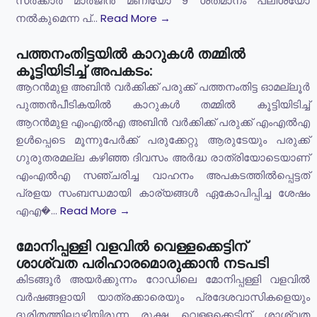
സർക്കാർ മാർജിൻ മണിയോ 9 ശതമാനം പലിശയോ
നൽകുമെന്ന പ്...
Read More →
പത്തനംതിട്ടയിൽ കാറുകൾ തമ്മിൽ
കൂട്ടിയിടിച്ച് അപകടം:
ആറൻമുള അബിൻ വർക്കിക്ക് പരുക്ക് പത്തനംതിട്ട ഓമല്ലൂർ
പുത്തൻപീടികയിൽ കാറുകൾ തമ്മിൽ കൂട്ടിയിടിച്ച്
ആറൻമുള എംഎൽഎ അബിൻ വർക്കിക്ക് പരുക്ക് എംഎൽഎ
ഉൾപ്പെടെ മൂന്നുപേർക്ക് പരുക്കേറ്റു ആരുടേയും പരുക്ക്
ഗുരുതരമല്ല കഴിഞ്ഞ ദിവസം അർദ്ധ രാത്രിയോടെയാണ്
എംഎൽഎ സഞ്ചരിച്ച വാഹനം അപകടത്തിൽപ്പെട്ടത്
പ്രളയ സംബന്ധമായി കാര്യങ്ങൾ ഏകോപിപ്പിച്ച ശേഷം
എഎ�...
Read More →
മോനിപ്പള്ളി വളവിൽ വെള്ളക്കെട്ടിന്
ശാശ്വത പരിഹാരമൊരുക്കാൻ നടപടി
കിടങ്ങൂർ അയർക്കുന്നം റോഡിലെ മോനിപ്പള്ളി വളവിൽ
വർഷങ്ങളായി യാത്രക്കാരെയും പ്രദേശവാസികളെയും
ദുരിതത്തിലാഴ്ത്തിയിരുന്ന രൂക്ഷ വെള്ളക്കെട്ടിന് ശാശ്വത