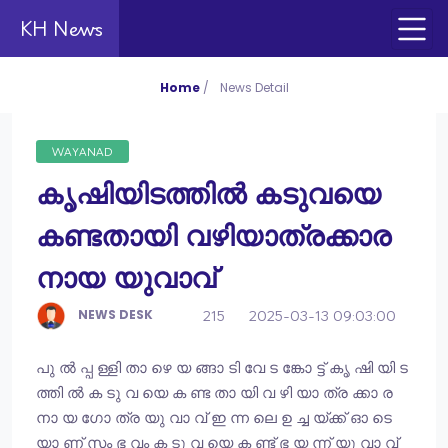
KH News
Home
/
News Detail
WAYANAD
കൃ​ഷി​യി​ട​ത്തി​ൽ ക​ടു​വ​യെ
ക​ണ്ട​താ​യി വ​ഴി​യാ​ത്ര​ക്കാ​ര​
നാ​യ യു​വാ​വ്
NEWS DESK
215
2025-03-13 09:03:00
പു ൽ പ്പ ള്ളി താ ഴെ യ ങ്ങാ ടി വേ ട ങ്കോ ട്ട് കൃ ഷി യി ട
ത്തി ൽ ക ടു വ യെ ക ണ്ട താ യി വ ഴി യാ ത്ര ക്കാ ര
നാ യ ഗോ ത്ര യു വാ വ് ഇ ന്ന ലെ ഉ ച്ച യ്ക്ക് ഓ ടെ
യാ ണ് സം ഭ വം ക ടു വ യെ ക ണ്ട് ഭ യ ന്ന് യു വാ വ്