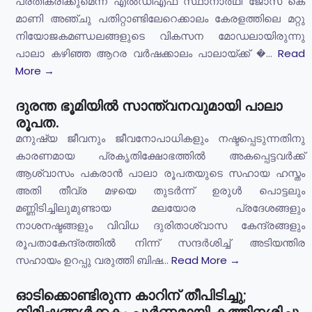
പ്രതികരിക്കുമെന്ന് എൽഡിഎഫ് സ്ഥാനാർഥി ജോസ് കെ
മാണി അഞ്ചു പതിറ്റാണ്ടിലേറെക്കാലം കേരളത്തിലെ മറ്റു
നിയോജകമണ്ഡലങ്ങളുടെ വികസന മോഡലായിരുന്നു
പാലാ കഴിഞ്ഞ ആറര വർഷക്കാലം പാലായ്ക്ക് �...
Read
More →
ദുരന്ത ഭൂമിയിൽ സാന്ത്വനവുമായി പാലാ
രൂപത.
മനുഷ്യ ജീവനും ജീവനോപാധികളും നഷ്ടപ്പെടുന്നതിനു
കാരണമായ പ്രകൃതിക്ഷോഭത്തിൽ അകപ്പെട്ടവർക്ക്
ആശ്വാസം പകരാൻ പാലാ രൂപതയുടെ സഹായ ഹസ്തം
അതി തീവ്ര മഴയെ തുടർന്ന് ഉരുൾ പൊട്ടലും
മണ്ണിടിച്ചിലുമുണ്ടായ മലയോര പ്രദേശങ്ങളും
നാശനഷ്ടങ്ങളും വിവിധ ദുരിതാശ്വാസ കേന്ദ്രങ്ങളും
രൂപതാകേന്ദ്രത്തിൽ നിന്ന് സന്ദർശിച്ച് അടിയന്തിര
സഹായം ഉറപ്പു വരുത്തി ബിഷ...
Read More →
ഓടിക്കൊണ്ടിരുന്ന കാറിന് തീപിടിച്ചു;
നിമിഷങ്ങൾക്കകം പൂർണമായി കത്തിനശിച്ചു