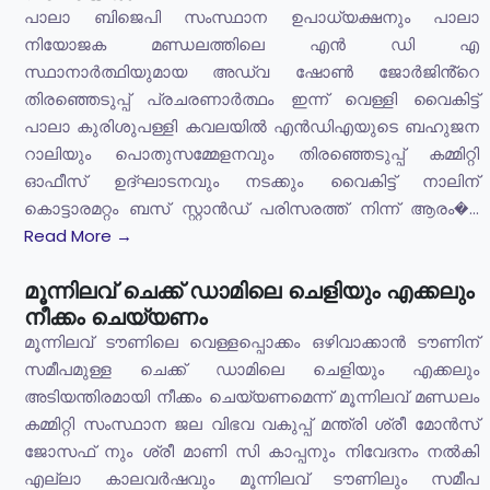
പാലാ ബിജെപി സംസ്ഥാന ഉപാധ്യക്ഷനും പാലാ
നിയോജക മണ്ഡലത്തിലെ എൻ ഡി എ
സ്ഥാനാർത്ഥിയുമായ അഡ്വ ഷോൺ ജോർജിൻ്റെ
തിരഞ്ഞെടുപ്പ് പ്രചരണാർത്ഥം ഇന്ന് വെള്ളി വൈകിട്ട്
പാലാ കുരിശുപള്ളി കവലയിൽ എൻഡിഎയുടെ ബഹുജന
റാലിയും പൊതുസമ്മേളനവും തിരഞ്ഞെടുപ്പ് കമ്മിറ്റി
ഓഫീസ് ഉദ്ഘാടനവും നടക്കും വൈകിട്ട് നാലിന്
കൊട്ടാരമറ്റം ബസ് സ്റ്റാൻഡ് പരിസരത്ത് നിന്ന് ആരം�...
Read More →
മൂന്നിലവ് ചെക്ക് ഡാമിലെ ചെളിയും എക്കലും
നീക്കം ചെയ്യണം
മൂന്നിലവ് ടൗണിലെ വെള്ളപ്പൊക്കം ഒഴിവാക്കാൻ ടൗണിന്
സമീപമുള്ള ചെക്ക് ഡാമിലെ ചെളിയും എക്കലും
അടിയന്തിരമായി നീക്കം ചെയ്യണമെന്ന് മൂന്നിലവ് മണ്ഡലം
കമ്മിറ്റി സംസ്ഥാന ജല വിഭവ വകുപ്പ് മന്ത്രി ശ്രീ മോൻസ്
ജോസഫ് നും ശ്രീ മാണി സി കാപ്പനും നിവേദനം നൽകി
എല്ലാ കാലവർഷവും മൂന്നിലവ് ടൗണിലും സമീപ