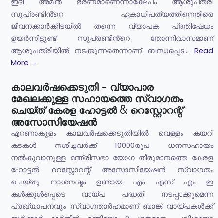
ഇദി അമീൻ ഭരണമാണെന്നാക്ഷേപം ആശുപത്രി
സൂപ്രണ്ടിൻ്റെ ഏകാധിപത്യത്തിനെതിരെ
ജീവനക്കാർക്കിടയിൽ തന്നെ വ്യാപക പ്രതിഷേധം
ഉയർന്നിട്ടുണ്ട് സൂപ്രണ്ടിൻ്റെ തോന്നിവാസമാണ്
ആശുപത്രിയിൽ നടക്കുന്നതെന്നാണ് ബന്ധപ്പെട...
Read
More →
കാലവർഷക്കെടുതി - വ്യാപാര
മേഖലക്കുള്ള സഹായത്തെ സ്വാഗതം
ചെയ്ത് കേരള ഹോട്ടൽ & റെസ്റ്റോറന്റ്
അസോസിയേഷൻ
എറണാകുളം കാലവർഷക്കെടുതിയിൽ വെള്ളം കയറി
കടകൾ നശിച്ചവർക്ക് 10000രൂപ ധനസഹായം
നൽകുവാനുള്ള മന്ത്രിസഭാ യോഗ തീരുമാനത്തെ കേരള
ഹോട്ടൽ റെസ്റ്റോറന്റ് അസോസിയേഷൻ സ്വാഗതം
ചെയ്തു നാശനഷ്ടം ഉണ്ടായ എം എസ് എം ഇ
കൾക്കുൾപ്പെടെ വായ്പ പദ്ധതി നടപ്പാക്കുമെന്ന
പ്രഖ്യാപനവും സ്വാഗതാർഹമാണ് ബാങ്ക് വായ്പകൾക്ക്