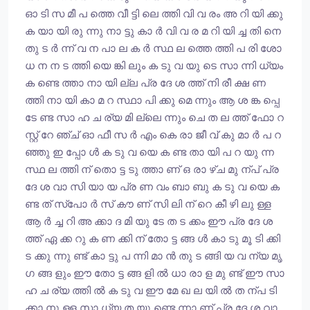
ഓ ടി സ മീ പ ത്തെ വീ ട്ടി ലെ ത്തി വി വ രം അ റി യി ക്കു
ക യാ യി രു ന്നു നാ ട്ടു കാ ർ വി വ ര മ റി യി ച്ച തി നെ
തു ട ർ ന്ന് വ ന പാ ല ക ർ സ്ഥ ല ത്തെ ത്തി പ രി ശോ
ധ ന ന ട ത്തി യെ ങ്കി ലും ക ടു വ യു ടെ സാ ന്നി ധ്യം
ക ണ്ടെ ത്താ നാ യി ല്ല പ്ര ദേ ശ ത്ത് നി രീ ക്ഷ ണ
ത്തി നാ യി കാ മ റ സ്ഥാ പി ക്കു മെ ന്നും ആ ശ ങ്ക പ്പെ
ടേ ണ്ട സാ ഹ ച ര്യ മി ല്ലെ ന്നും ചെ ത ല ത്ത് ഫോ റ
സ്റ്റ് റേ ഞ്ച് ഓ ഫീ സ ർ എം കെ രാ ജീ വ് കു മാ ർ പ റ
ഞ്ഞു ഇ പ്പോ ൾ ക ടു വ യെ ക ണ്ട താ യി പ റ യു ന്ന
സ്ഥ ല ത്തി ന് തൊ ട്ട ടു ത്താ ണ് ഒ രാ ഴ്ച മു ന്പ് പ്ര
ദേ ശ വാ സി യാ യ പ്ര ണ വം ബാ ബു ക ടു വ യെ ക
ണ്ട ത് സ്പോ ർ സ് കൗ ണ് സി ലി ന് റെ കീ ഴി ലു ള്ള
ആ ർ ച്ച റി അ ക്കാ ദ മി യു ടേ ത ട ക്കം ഈ പ്ര ദേ ശ
ത്ത് ഏ ക്ക റു ക ണ ക്കി ന് തോ ട്ട ങ്ങ ൾ കാ ടു മൂ ടി ക്കി
ട ക്കു ന്നു ണ്ട് കാ ട്ടു പ ന്നി മാ ൻ തു ട ങ്ങി യ വ ന്യ മൃ
ഗ ങ്ങ ളും ഈ തോ ട്ട ങ്ങ ളി ൽ ധാ രാ ള മു ണ്ട് ഈ സാ
ഹ ച ര്യ ത്തി ൽ ക ടു വ ഈ മേ ഖ ല യി ൽ ത ന്പ ടി
ക്കാ നു ള്ള സാ ധ്യ ത യു ണ്ടെ ന്നാ ണ് പ്ര ദേ ശ വാ