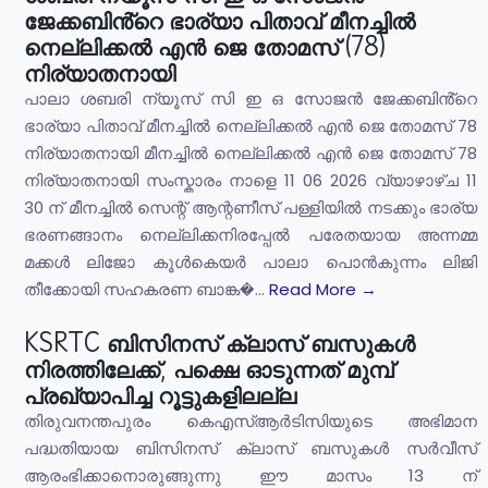
ജേക്കബിൻ്റെ ഭാര്യാ പിതാവ് മീനച്ചിൽ
നെല്ലിക്കൽ എൻ ജെ തോമസ് (78)
നിര്യാതനായി
പാലാ ശബരി ന്യൂസ് സി ഇ ഒ സോജൻ ജേക്കബിൻ്റെ
ഭാര്യാ പിതാവ് മീനച്ചിൽ നെല്ലിക്കൽ എൻ ജെ തോമസ് 78
നിര്യാതനായി മീനച്ചിൽ നെല്ലിക്കൽ എൻ ജെ തോമസ് 78
നിര്യാതനായി സംസ്കാരം നാളെ 11 06 2026 വ്യാഴാഴ്ച 11
30 ന് മീനച്ചിൽ സെന്റ് ആന്റണീസ് പള്ളിയിൽ നടക്കും ഭാര്യ
ഭരണങ്ങാനം നെല്ലിക്കനിരപ്പേൽ പരേതയായ അന്നമ്മ
മക്കൾ ലിജോ കൂൾകെയർ പാലാ പൊൻകുന്നം ലിജി
തീക്കോയി സഹകരണ ബാങ്ക�...
Read More →
KSRTC ബിസിനസ് ക്ലാസ് ബസുകൾ
നിരത്തിലേക്ക്, പക്ഷെ ഓടുന്നത് മുമ്പ്
പ്രഖ്യാപിച്ച റൂട്ടുകളിലല്ല
തിരുവനന്തപുരം കെഎസ്ആർടിസിയുടെ അഭിമാന
പദ്ധതിയായ ബിസിനസ് ക്ലാസ് ബസുകൾ സർവീസ്
ആരംഭിക്കാനൊരുങ്ങുന്നു ഈ മാസം 13 ന്