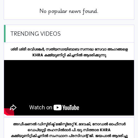
No popular news found.
TRENDING VIDEOS
ശ്രീ ശ്രീ രവിശങ്കർ, സത്യസായിബാബ സന്നദ്ധ സേവാ അംഗങ്ങളെ
KHRA കമ്മ്യൂണിറ്റി കിച്ചനിൽ ആദരിക്കുന്നു
അഡീഷണൽ ഡിസ്ട്രിക്ട് മജിസ്ട്രേറ്റ് K.ദേവകി, നോഡൽ ഓഫീസർ
ഡെപ്യൂട്ടി തഹസിൽദാർ പി.യു.സിത്താര KHRA
കമ്മ്യൂണിറ്റികിച്ചനിൽ സംസ്ഥാന പ്രസിഡന്റ് ജി. ജയപാൽ ആദരിച്ചു