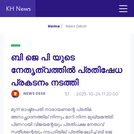
KH News
Home
/
News Detail
ബി ജെ പി യുടെ
നേതൃത്വത്തില്‍ പ്രതിഷേധ
പ്രകടനം നടത്തി
NEWS DESK
57
2025-10-24 11:20:00
മുന് രാഷ്ട്രപതി നാരായണന്റെ പ്രതിമ
അനാച്ഛാദനത്തില് നിന്നും മാറി നിന്ന മുഖ്യമന്ത്രി
പിണറായി വിജയന്റേയും പ്രതിപക്ഷ നേതാവ്
സതീശന്റെയും നടപടിയില് പ്രതിഷേധിച്ച് ബി ജെ