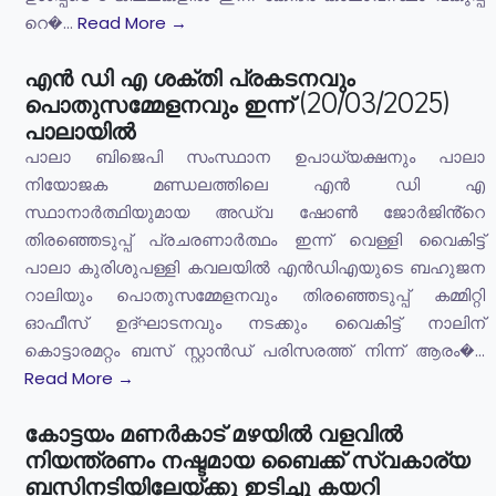
റെ�...
Read More →
എൻ ഡി എ ശക്തി പ്രകടനവും
പൊതുസമ്മേളനവും ഇന്ന് (20/03/2025)
പാലായിൽ
പാലാ ബിജെപി സംസ്ഥാന ഉപാധ്യക്ഷനും പാലാ
നിയോജക മണ്ഡലത്തിലെ എൻ ഡി എ
സ്ഥാനാർത്ഥിയുമായ അഡ്വ ഷോൺ ജോർജിൻ്റെ
തിരഞ്ഞെടുപ്പ് പ്രചരണാർത്ഥം ഇന്ന് വെള്ളി വൈകിട്ട്
പാലാ കുരിശുപള്ളി കവലയിൽ എൻഡിഎയുടെ ബഹുജന
റാലിയും പൊതുസമ്മേളനവും തിരഞ്ഞെടുപ്പ് കമ്മിറ്റി
ഓഫീസ് ഉദ്ഘാടനവും നടക്കും വൈകിട്ട് നാലിന്
കൊട്ടാരമറ്റം ബസ് സ്റ്റാൻഡ് പരിസരത്ത് നിന്ന് ആരം�...
Read More →
കോട്ടയം മണർകാട് മഴയിൽ വളവിൽ
നിയന്ത്രണം നഷ്ടമായ ബൈക്ക് സ്വകാര്യ
ബസിനടിയിലേയ്ക്കു ഇടിച്ചു കയറി