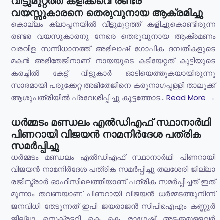
വീട്ടുമുറ്റത്ത് കളിക്കവെ രണ്ടര
വയസ്സുകാരനെ തെരുവുനായ ആക്രമിച്ചു
കൊല്ലം ക്ലാപ്പനയിൽ വീട്ടുമുറ്റത്ത് കളിച്ചുകൊണ്ടിരുന്ന
രണ്ടര വയസുകാരനു നേരെ തെരുവുനായ ആക്രമണം
വരവിള സന്നിധാനത്ത് അഭിലാഷ് ഗോപിക ദമ്പതികളുടെ
മകൻ അഭിതേജിനാണ് നായയുടെ കടിയേറ്റത് കുട്ടിയുടെ
കരച്ചിൽ കേട്ട് വീട്ടുകാർ ഓടിയെത്തുകയായിരുന്നു
സാരമായി പരുക്കേറ്റ അഭിതേജിനെ കരുനാഗപ്പള്ളി താലൂക്ക്
ആശുപത്രിയിൽ പ്രവേശിപ്പിച്ചു കൂട്ടത്തോട...
Read More →
ധർമ്മടം മണ്ഡലം എൽഡിഎഫ് സ്ഥാനാർഥി
പിണറായി വിജയൻ നാമനിർദേശ പത്രിക
സമർപ്പിച്ചു
ധർമ്മടം മണ്ഡലം എൽഡിഎഫ് സ്ഥാനാർഥി പിണറായി
വിജയൻ നാമനിർദേശ പത്രിക സമർപ്പിച്ചു തലശേരി ജില്ലാ
രജിസ്ട്രാർ ഓഫീസിലെത്തിയാണ് പത്രിക സമർപ്പിച്ചത് ഇത്
മൂന്നാം തവണയാണ് പിണറായി വിജയൻ ധർമ്മടത്തുനിന്ന്
ജനവിധി തേടുന്നത് ഇപി ജയരാജൻ സിപിഐഎം കണ്ണൂർ
ജില്ലാ സെക്രട്ടറി കെ കെ രാഗേഷ് അടക്കമുള്ളവർ