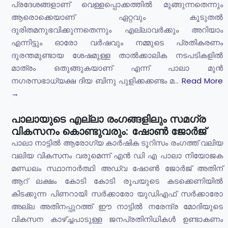
പ്രദേശങ്ങളാണ് വെള്ളപ്പൊക്കത്തിൽ മുങ്ങുന്നതെന്നും
ആരൊക്കെയാണ് ഏറ്റവും കൂടുതൽ
ദുരിതമനുഭവിക്കുന്നതെന്നും എല്ലാവർക്കും അറിയാം
എന്നിട്ടും ഓരോ വർഷവും നമ്മുടെ പ്രതികരണം
ദുരന്തമുണ്ടായ ശേഷമുള്ള താൽക്കാലിക നടപടികളിൽ
മാത്രം ഒതുങ്ങുകയാണ് എന്ന് പാലാ മുൻ
നഗരസഭാധ്യക്ഷ ദിയ ബിനു പുളിക്കക്കണ്ടം മ...
Read More
→
പാലായുടെ എല്ലാ രംഗങ്ങളിലും സമഗ്ര
വികസനം കൊണ്ടുവരും: ഷോൺ ജോർജ്
പാലാ നാട്ടിൽ ആരോഗ്യ കാർഷിക ടൂറിസം രംഗത്ത് വലിയ
വലിയ വികസനം വരുമെന്ന് എൻ ഡി എ പാലാ നിയോജക
മണ്ഡലം സ്ഥാനാർത്ഥി അഡ്വ ഷോൺ ജോർജ് അതിന്
ആറ് ലക്ഷം കോടി കോടി രൂപയുടെ കടക്കെണിയിൽ
കിടക്കുന്ന പിണറായി സർക്കാരോ യുഡിഎഫ് സർക്കാരോ
അല്ല അതിനപ്പുറത്ത് ഈ നാട്ടിൽ നരേന്ദ്ര മോദിയുടെ
വികസന കാഴ്ച്ചപാടുള്ള ജനപ്രതിനിധികൾ ഉണ്ടാകണം