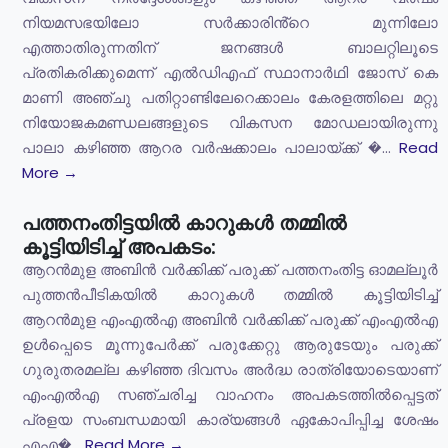
നിയമസഭയിലോ സർക്കാരിൻ്റെ മുന്നിലോ
എത്താതിരുന്നതിന് ജനങ്ങൾ ബാലറ്റിലൂടെ
പ്രതികരിക്കുമെന്ന് എൽഡിഎഫ് സ്ഥാനാർഥി ജോസ് കെ
മാണി അഞ്ചു പതിറ്റാണ്ടിലേറെക്കാലം കേരളത്തിലെ മറ്റു
നിയോജകമണ്ഡലങ്ങളുടെ വികസന മോഡലായിരുന്നു
പാലാ കഴിഞ്ഞ ആറര വർഷക്കാലം പാലായ്ക്ക് �...
Read
More →
പത്തനംതിട്ടയിൽ കാറുകൾ തമ്മിൽ
കൂട്ടിയിടിച്ച് അപകടം:
ആറൻമുള അബിൻ വർക്കിക്ക് പരുക്ക് പത്തനംതിട്ട ഓമല്ലൂർ
പുത്തൻപീടികയിൽ കാറുകൾ തമ്മിൽ കൂട്ടിയിടിച്ച്
ആറൻമുള എംഎൽഎ അബിൻ വർക്കിക്ക് പരുക്ക് എംഎൽഎ
ഉൾപ്പെടെ മൂന്നുപേർക്ക് പരുക്കേറ്റു ആരുടേയും പരുക്ക്
ഗുരുതരമല്ല കഴിഞ്ഞ ദിവസം അർദ്ധ രാത്രിയോടെയാണ്
എംഎൽഎ സഞ്ചരിച്ച വാഹനം അപകടത്തിൽപ്പെട്ടത്
പ്രളയ സംബന്ധമായി കാര്യങ്ങൾ ഏകോപിപ്പിച്ച ശേഷം
എഎ�...
Read More →