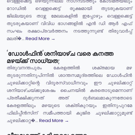
വെള്ളക്കെട്ട് ഒഴിയുന്നില്ല നാഗമ്പടത്തും കോടിമതയിലും
റോഡിൽ വെള്ളക്കെട്ട് രൂക്ഷമായി തുടരുകയാണ്
ജില്ലയുടെ താഴ്ന്ന മേഖലകളിൽ ഇപ്പോഴും വെള്ളക്കെട്ട്
തുടരുകയാണ് വിവിധ ഭാഗങ്ങളിൽ എൻ ഡി ആർ എഫ്
സംഘം രക്ഷാപ്രവർത്തനം നടത്തുന്നുണ്ട് തിരുവാർപ്പ്
മലരി�...
Read More →
‘ഡോൾഫിൻ’ശനിയാഴ്ച വരെ കനത്ത
മഴയ്ക്ക് സാധ്യത;
തിരുവനന്തപുരം കേരളത്തിൽ ശക്തമായ മഴ
തുടരുന്നതിനുപിന്നിൽ ശാന്തസമുദ്രത്തിലെ ഡോൾഫിൻ
ചുഴലിക്കാറ്റിന്റെ വിദൂരസ്വാധീനവും ഈ ചുഴലിക്കാറ്റ്
ശനിയാഴ്ചയ്ക്കുശേഷം ചൈനയിൽ കരതൊടുമെന്നാണ്
പ്രതീക്ഷിക്കുന്നത് അത് ദുർബലമാകുന്നതോടെ
കേരളത്തിലും മഴയുടെ ശക്തികുറയും ഇതിനുപുറമേ
ഫിലിപ്പീൻസിന് സമീപത്തായി കുജിര ചുഴലിക്കാറ്റുമുണ്ട്
ചുഴലിക്കാറ്റ�...
Read More →