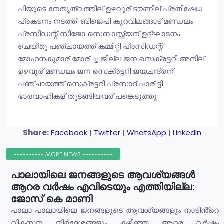
പിയുടെ നേതൃത്വത്തില് ഉഴവൂര് ടൗണില് പ്രതിഷേധ
പ്രകടനം നടത്തി ബിജെപി കുറവിലങ്ങാട് മണ്ഡലം
പ്രസിഡന്റ് സിജോ സെബാസ്റ്റ്യന് ഉദ്ഘാടനം
ചെയ്തു പഞ്ചായത്ത് കമ്മിറ്റി പ്രസിഡന്റ്
മോഹനകുമാര് മോര് ച്ച ജില്ല ജന സെക്രട്ടറി അനില്
ഉഴവൂര് മണ്ഡലം ജന സെക്രട്ടറി ജയചന്ദ്രന്
പഞ്ചായത്ത് സെക്രട്ടറി പ്രസാദ് പാര് ട്ടി
ഭാരവാഹികള് തുടങ്ങിയവര് പങ്കെടുത്തു
Share:
Facebook
|
Twitter
|
WhatsApp
|
LinkedIn
---------- MORE NEWS ----------
പാലായിലെ ജനങ്ങളുടെ ആവശ്യങ്ങൾ
ആറര വർഷം എവിടെയും എത്തിയില്ല:
ജോസ് കെ മാണി
പാലാ പാലായിലെ ജനങ്ങളുടെ ആവശ്യങ്ങളും നാടിൻ്റെ
വികസന നിർദ്ദേശങ്ങളും കഴിഞ്ഞ ആറര വർഷം