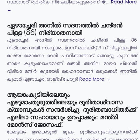
സ്ഥാനാര് ത്ഥിത്വം നിഷേധിക്കപ്പെട്ടതെന്ന് �...
Read More
→
ഏഴാച്ചേരി അനിൽ സദനത്തിൽ ചന്ദ്രൻ
പിള്ള (86) നിര്യാതനായി
ഏഴാച്ചേരി അനിൽ സദനത്തിൽ ചന്ദ്രൻ പിള്ള 86
നിര്യാതനായി സംസ്കാരം ഇന്ന് വൈകിട്ട് 3 ന് വീട്ടുവളപ്പിൽ
ഭാര്യ ശോഭനാ ദേവി പള്ളിക്കത്തോട് മങ്ങാട്ടു കുന്നത്ത്
താഴെ കുടുംബാംഗമാണ് മക്കൾ അനില മായാ പ്രഗതി
വിദ്യാ മന്ദിർ കുടേയർ ഹൈദരാബാദ് മരുമക്കൾ അനിൽ
കുമാർ ഏഴാച്ചേരി രാജീവ് പേരൂർ
Read More →
ആയാംകുടിയിലെയും
എഴുമാംതുരുത്തിലെയും ദുരിതാശ്വാസ
ക്യാമ്പുകൾ സന്ദർശിച്ചു, ദുരിതബാധിതർക്ക്
എല്ലാ സഹായവും ഉറപ്പാക്കും: മന്ത്രി
മോൻസ് ജോസഫ്.
കോട്ടയം മഴക്കെടുതി മൂലം ദുരിതമനുഭവിക്കുന്നവർക്ക്
എല്ലാ സഹായവും എത്തിക്കാൻ സർക്കാർ ഒപ്പമുണ്ടെന്ന്