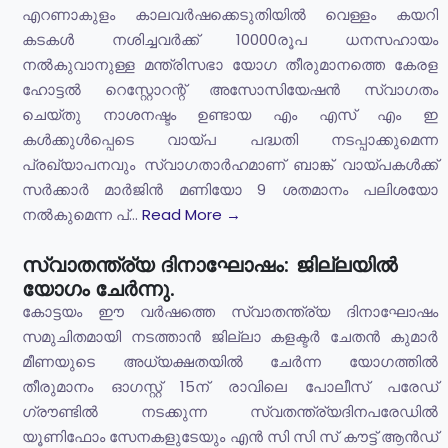
എറണാകുളം കാലവർഷക്കെടുതിയിൽ വെള്ളം കയറി
കടകൾ നശിച്ചവർക്ക് 10000രൂപ ധനസഹായം
നൽകുവാനുള്ള മന്ത്രിസഭാ യോഗ തീരുമാനത്തെ കേരള
ഹോട്ടൽ റെസ്റ്റോറന്റ് അസോസിയേഷൻ സ്വാഗതം
ചെയ്തു നാശനഷ്ടം ഉണ്ടായ എം എസ് എം ഇ
കൾക്കുൾപ്പെടെ വായ്പ പദ്ധതി നടപ്പാക്കുമെന്ന
പ്രഖ്യാപനവും സ്വാഗതാർഹമാണ് ബാങ്ക് വായ്പകൾക്ക്
സർക്കാർ മാർജിൻ മണിയോ 9 ശതമാനം പലിശയോ
നൽകുമെന്ന പ്...
Read More →
സ്വാതന്ത്ര്യ ദിനാഘോഷം: ജില്ലയിൽ
യോഗം ചേർന്നു.
കോട്ടയം ഈ വർഷത്തെ സ്വാതന്ത്ര്യ ദിനാഘോഷം
സമുചിതമായി നടത്താൻ ജില്ലാ കളക്ടർ ചേതൻ കുമാർ
മീണയുടെ അധ്യക്ഷതയിൽ ചേർന്ന യോഗത്തിൽ
തീരുമാനം ഓഗസ്റ്റ് 15ന് രാവിലെ പോലീസ് പരേഡ്
ഗ്രൗണ്ടിൽ നടക്കുന്ന സ്വതന്ത്ര്യദിനപരേഡിൽ
യൂണിഫോം സേനകളുടേയും എൻ സി സി സ് കൗട്ട് ആൻഡ്