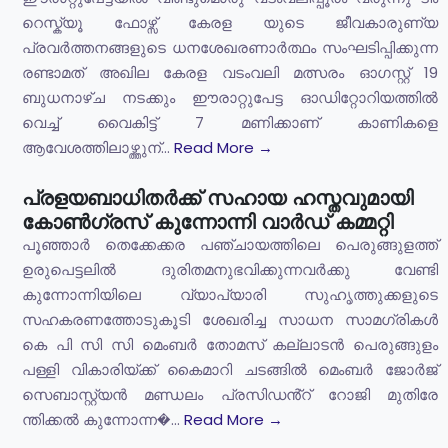
റെസ്ക്യൂ ഫോഴ്സ് കേരള യുടെ ജീവകാരുണ്യ
പ്രവർത്തനങ്ങളുടെ ധനശേഖരണാർത്ഥം സംഘടിപ്പിക്കുന്ന
രണ്ടാമത് അഖില കേരള വടംവലി മത്സരം ഓഗസ്റ്റ് 19
ബുധനാഴ്ച നടക്കും ഈരാറ്റുപേട്ട ഓഡിറ്റോറിയത്തിൽ
വെച്ച് വൈകിട്ട് 7 മണിക്കാണ് കാണികളെ
ആവേശത്തിലാഴ്ത്തുന്...
Read More →
പ്രളയബാധിതർക്ക് സഹായ ഹസ്തവുമായി
കോൺഗ്രസ് കുന്നോന്നി വാർഡ് കമ്മറ്റി
പൂഞ്ഞാർ തെക്കേക്കര പഞ്ചായത്തിലെ പെരുങ്ങുളത്ത്
ഉരുപെട്ടലിൽ ദുരിതമനുഭവിക്കുന്നവർക്കു വേണ്ടി
കുന്നോന്നിയിലെ വ്യാപ്യാരി സുഹൃത്തുക്കളുടെ
സഹകരണത്തോടുകൂടി ശേഖരിച്ച സാധന സാമഗ്രികൾ
കെ പി സി സി മെംബർ തോമസ് കല്ലാടൻ പെരുങ്ങുളം
പള്ളി വികാരിയ്ക്ക് കൈമാറി ചടങ്ങിൽ മെംബർ ജോർജ്
സെബാസ്റ്റ്യൻ മണ്ഡലം പ്രസിഡൻ്റ് റോജി മുതിരേ
ന്തിക്കൽ കുന്നോന്ന�...
Read More →