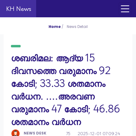
KH News
Home
/
News Detail
ശബരിമല: ആദ്യ 15
ദിവസത്തെ വരുമാനം 92
കോടി; 33.33 ശതമാനം
വർധന. ....അരവണ
വരുമാനം 47 കോടി; 46.86
ശതമാനം വർധന
NEWS DESK
75
2025-12-01 07:09:24