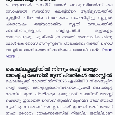
കൊഴുവനാൽ സെൻ്റ് ജോൺ നെപുംസ്യാൻസ് ലെ
സോഷ്യൽ സയൻസ് ക്ലബ്ബിൻ്റെ ആഭിമുഖ്യത്തിൽ
സ്കൂളിൽ ഹിരോഷിമ ദിനാചരണം സംഘടിപ്പിച്ചു സ്കൂളിൽ
പ്രത്യേകം തയ്യാറാക്കിയ സ്മൃതി മണ്ഡപത്തിൽ
മൺചിരാതുകളുടെ വെളിച്ചത്തിൽ കുട്ടികളും
അധ്യാപകരും പുഷ്പാർച്ചന നടത്തി അധ്യാപിക ഷിന്ദു
മോൾ കെ ജോസ് അനുസ്മരണ പ്രഭാഷണം നടത്തി ഹെഡ്
മാസ്റ്റർ സോണി തോമസ് അധ്യാപകരായ ജീന ജ�...
Read
More →
കൊല്ലപ്പള്ളിയില്‍ നിന്നും പെട്ടി ഓട്ടോ
മോഷ്ടിച്ച കേസില്‍ മൂന്ന് പ്രതികള്‍ അറസ്റ്റില്‍
കൊല്ലപ്പള്ളി ഭാഗത്ത് നിന്ന് 2026 ഏപ്രില് 10 ന് വെളുപ്പിന്
പെട്ടി ഓട്ടോ മോഷ്ടിച്ചുകൊണ്ടുപോയതുമായി ബന്ധപ്പെട്ട
കേസില് മൂന്ന് പ്രതികളെ മേലുകാവ് പൊലീസ് അറസ്റ്റ്
ചെയ്തു ഇനായത് റെസഖ് ആഷിഖ് മുഹമ്മദ് അല് ത്താഫ്
നൂഹ് എന്നിവരാണ് അറസ്റ്റിലായത് ഇവരില് അല് ത്താഫ്
നൂഹ് മറ്റൊരു മോഷണക്കേസില് നിലവില് ജയിലിലാണ്