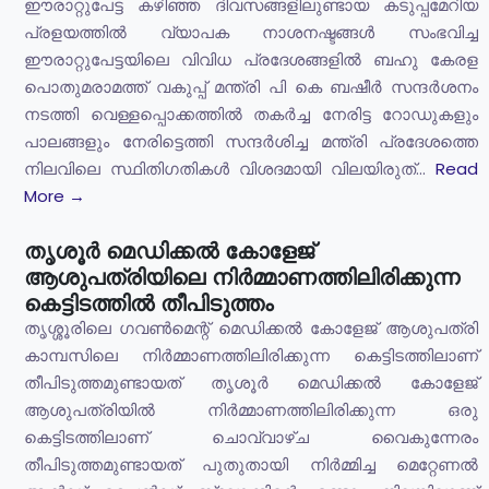
ഈരാറ്റുപേട്ട കഴിഞ്ഞ ദിവസങ്ങളിലുണ്ടായ കടുപ്പമേറിയ
പ്രളയത്തിൽ വ്യാപക നാശനഷ്ടങ്ങൾ സംഭവിച്ച
ഈരാറ്റുപേട്ടയിലെ വിവിധ പ്രദേശങ്ങളിൽ ബഹു കേരള
പൊതുമരാമത്ത് വകുപ്പ് മന്ത്രി പി കെ ബഷീർ സന്ദർശനം
നടത്തി വെള്ളപ്പൊക്കത്തിൽ തകർച്ച നേരിട്ട റോഡുകളും
പാലങ്ങളും നേരിട്ടെത്തി സന്ദർശിച്ച മന്ത്രി പ്രദേശത്തെ
നിലവിലെ സ്ഥിതിഗതികൾ വിശദമായി വിലയിരുത്...
Read
More →
തൃശൂർ മെഡിക്കൽ കോളേജ്
ആശുപത്രിയിലെ നിർമ്മാണത്തിലിരിക്കുന്ന
കെട്ടിടത്തിൽ തീപിടുത്തം
തൃശ്ശൂരിലെ ഗവൺമെന്റ് മെഡിക്കൽ കോളേജ് ആശുപത്രി
കാമ്പസിലെ നിർമ്മാണത്തിലിരിക്കുന്ന കെട്ടിടത്തിലാണ്
തീപിടുത്തമുണ്ടായത് തൃശൂർ മെഡിക്കൽ കോളേജ്
ആശുപത്രിയിൽ നിർമ്മാണത്തിലിരിക്കുന്ന ഒരു
കെട്ടിടത്തിലാണ് ചൊവ്വാഴ്ച വൈകുന്നേരം
തീപിടുത്തമുണ്ടായത് പുതുതായി നിർമ്മിച്ച മെറ്റേണൽ