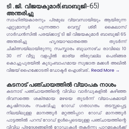
ടി .ജി. വിജയകുമാർ(ബാബുജി-65)
അന്തരിച്ചു
സാഹിത്യകാരനും പ്രമുഖ വ്യവസായിയും ആയിരുന്ന
ഏറ്റുമാനൂർ പുന്നത്തറ വെസ്റ്റ് ശ്രീ കൈലാസ്
ഗാർഡൻസിൽ പരയ്ക്കാട്ട് ടി ജി വിജയകുമാർ ബാബുജി 65
അന്തരിച്ചു ഹൃദയാഘാതത്തെ തുടർന്ന്
ചികിത്സയിലായിരുന്നു സംസ്കാരം ബുധനാഴ്ച രാവിലെ 10
30 ന് വീട്ടു വളപ്പിൽ ഭാര്യ തിരുവല്ല പെരിങ്ങര
കൊച്ചുപുരയിൽ കുടുംബാംഗമായ സുജാത മക്കൾ അഖിൽ
വിജയ് ഹൈക്കോടതി ഡോക്ടർ ഐശ്വര്...
Read More →
കടനാട് പഞ്ചായത്തിൽ വ്യാപക നാശം
കടനാട് പഞ്ചായത്തിന്റെ വിവിധ വാർഡുകളിൽ കഴിഞ്ഞ
ദിവസത്തെ ശക്തമായ മഴയെ തുടർന്ന് വ്യാപകമായി
കൃഷിനാശം സംഭവിച്ചു റോഡ് ഗതാഗതം തടസ്സപ്പെട്ട
നിലയിലുള്ള മാനത്തൂർ മറ്റത്തിപ്പാറ റോഡ് മാനത്തൂർ
പാട്ടത്തിൽ പറമ്പ് റോഡ് ഉൾപ്പെടെയുള്ള പഞ്ചായത്തിന്റെ
വിവിധ പ്രദേശങ്ങളിൽ റോഡുകൾ തകർന്നു പാറമടകൾക്ക്