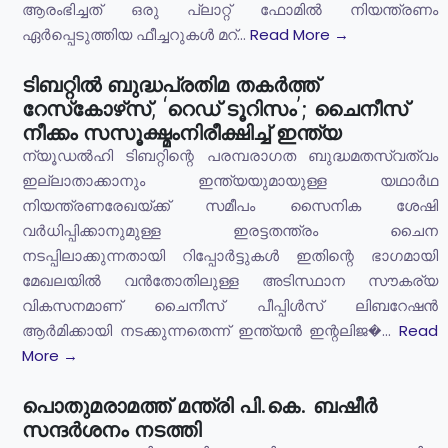
ആരംഭിച്ചത് ഒരു പ്ലാറ്റ് ഫോമിൽ നിയന്ത്രണം
ഏർപ്പെടുത്തിയ ഫീച്ചറുകൾ മറ്...
Read More →
ടിബറ്റിൽ ബുദ്ധപ്രതിമ തകർത്ത്
റേസ്‌കോഴ്‌സ്, ‘റെഡ് ടൂറിസം’; ചൈനീസ്
നീക്കം സസൂക്ഷ്മംനിരീക്ഷിച്ച് ഇന്ത്യ
ന്യൂഡൽഹി ടിബറ്റിന്റെ പരമ്പരാഗത ബുദ്ധമതസ്വത്വം
ഇല്ലാതാക്കാനും ഇന്ത്യയുമായുള്ള യഥാർഥ
നിയന്ത്രണരേഖയ്ക്ക് സമീപം സൈനിക ശേഷി
വർധിപ്പിക്കാനുമുള്ള ഇരട്ടതന്ത്രം ചൈന
നടപ്പിലാക്കുന്നതായി റിപ്പോർട്ടുകൾ ഇതിന്റെ ഭാഗമായി
മേഖലയിൽ വൻതോതിലുള്ള അടിസ്ഥാന സൗകര്യ
വികസനമാണ് ചൈനീസ് പീപ്പിൾസ് ലിബറേഷൻ
ആർമിക്കായി നടക്കുന്നതെന്ന് ഇന്ത്യൻ ഇന്റലിജ�...
Read
More →
പൊതുമരാമത്ത് മന്ത്രി പി.കെ. ബഷീർ
സന്ദർശനം നടത്തി