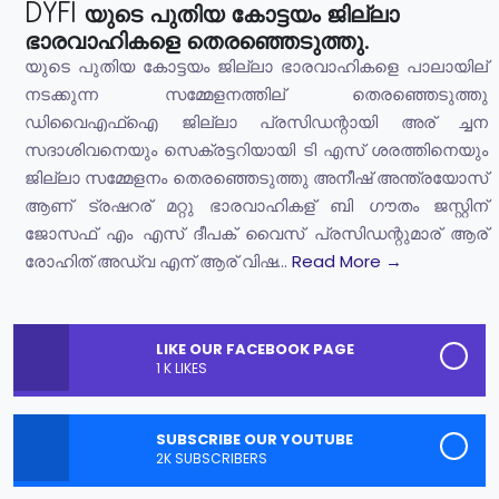
DYFI യുടെ പുതിയ കോട്ടയം ജില്ലാ
ഭാരവാഹികളെ തെരഞ്ഞെടുത്തു.
യുടെ പുതിയ കോട്ടയം ജില്ലാ ഭാരവാഹികളെ പാലായില്
നടക്കുന്ന സമ്മേളനത്തില് തെരഞ്ഞെടുത്തു
ഡിവൈഎഫ്ഐ ജില്ലാ പ്രസിഡന്റായി അര് ച്ചന
സദാശിവനെയും സെക്രട്ടറിയായി ടി എസ് ശരത്തിനെയും
ജില്ലാ സമ്മേളനം തെരഞ്ഞെടുത്തു അനീഷ് അന്ത്രയോസ്
ആണ് ട്രഷറര് മറ്റു ഭാരവാഹികള് ബി ഗൗതം ജസ്റ്റിന്
ജോസഫ് എം എസ് ദീപക് വൈസ് പ്രസിഡന്റുമാര് ആര്
രോഹിത് അഡ്വ എന് ആര് വിഷ...
Read More →
LIKE OUR FACEBOOK PAGE
1 K LIKES
SUBSCRIBE OUR YOUTUBE
2K SUBSCRIBERS