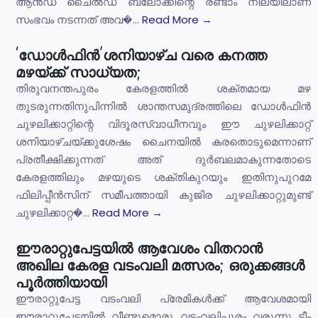
ആൻഡ് ചൈൽഡ് ബ്ലോക്കിന്റെ രണ്ടാം നിലയിലാണ്
സംഭവം നടന്നത് അവ�...
Read More →
‘ഡോൾഫിൻ’ശനിയാഴ്ച വരെ കനത്ത
മഴയ്ക്ക് സാധ്യത;
തിരുവനന്തപുരം കേരളത്തിൽ ശക്തമായ മഴ
തുടരുന്നതിനുപിന്നിൽ ശാന്തസമുദ്രത്തിലെ ഡോൾഫിൻ
ചുഴലിക്കാറ്റിന്റെ വിദൂരസ്വാധീനവും ഈ ചുഴലിക്കാറ്റ്
ശനിയാഴ്ചയ്ക്കുശേഷം ചൈനയിൽ കരതൊടുമെന്നാണ്
പ്രതീക്ഷിക്കുന്നത് അത് ദുർബലമാകുന്നതോടെ
കേരളത്തിലും മഴയുടെ ശക്തികുറയും ഇതിനുപുറമേ
ഫിലിപ്പീൻസിന് സമീപത്തായി കുജിര ചുഴലിക്കാറ്റുമുണ്ട്
ചുഴലിക്കാറ്റ�...
Read More →
ഈരാറ്റുപേട്ടയിൽ ആവേശം വിതറാൻ
അഖില കേരള വടംവലി മത്സരം; ഒരുക്കങ്ങൾ
പൂർത്തിയായി
ഈരാറ്റുപേട്ട വടംവലി പ്രേമികൾക്ക് ആവേശമായി
ഈരാറ്റുപേട്ടയിൽ വീണ്ടുമൊരു വടംവലിപ്പൂരം വരുന്നു ടീം